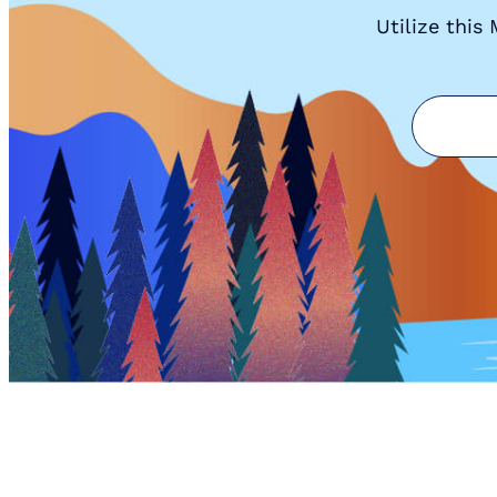
Utilize this