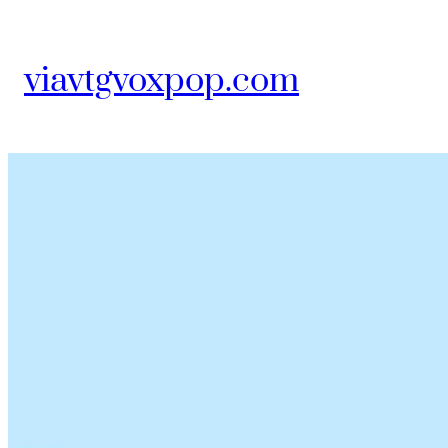
Skip
to
viavtgvoxpop.com
content