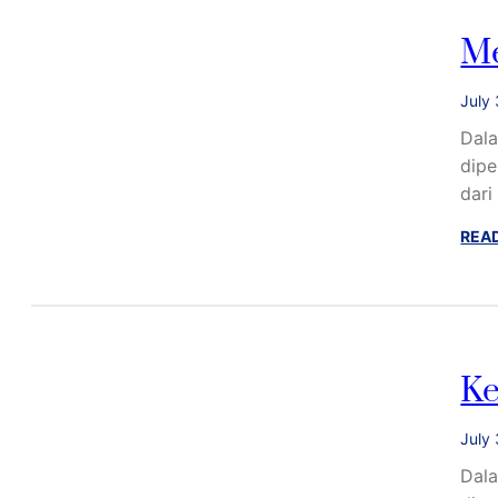
Me
July
Dala
dipe
dari
REA
Ke
July
Dala