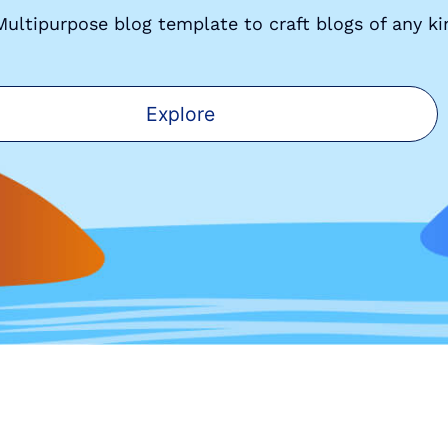
 Multipurpose blog template to craft blogs of any ki
Explore