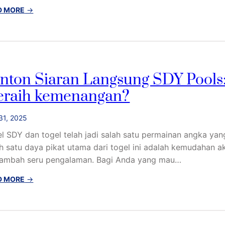
A
n
:
D MORE
→
s
p
g
T
t
a
s
o
i
k
u
n
k
a
n
t
d
h
g
o
a
A
K
nton Siaran Langsung SDY Pools
n
n
n
o
L
R
d
raih kemenangan?
l
i
e
a
a
v
s
S
m
 31, 2025
e
u
i
S
K
l
l SDY dan togel telah jadi salah satu permainan angka yang
a
D
o
t
p
h satu daya pikat utama dari togel ini adalah kemudahan 
Y
l
H
d
ambah seru pengalaman. Bagi Anda yang mau…
:
a
K
a
A
m
:
D MORE
→
l
p
S
T
a
a
D
o
m
k
Y
n
m
a
:
t
e