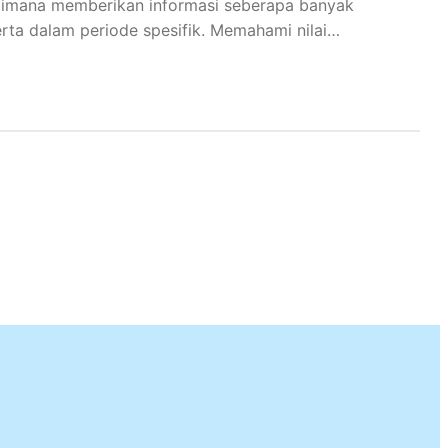
 dimana memberikan informasi seberapa banyak
erta dalam periode spesifik. Memahami nilai…