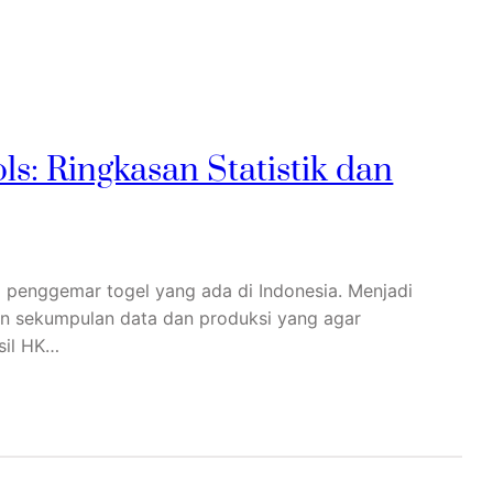
s: Ringkasan Statistik dan
a penggemar togel yang ada di Indonesia. Menjadi
an sekumpulan data dan produksi yang agar
asil HK…