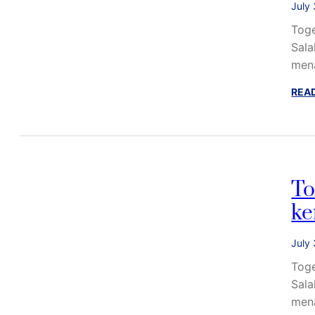
July
Toge
Sala
men
REA
To
k
July
Toge
Sala
men