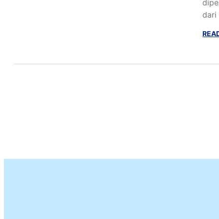
dipe
dari
REA