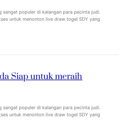
 sangat populer di kalangan para pecinta judi.
akses untuk menonton live draw togel SDY yang
da Siap untuk meraih
 sangat populer di kalangan para pecinta judi.
akses untuk menonton live draw togel SDY yang