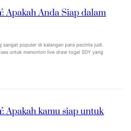
Y: Apakah Anda Siap dalam
 sangat populer di kalangan para pecinta judi.
akses untuk menonton live draw togel SDY yang
: Apakah kamu siap untuk