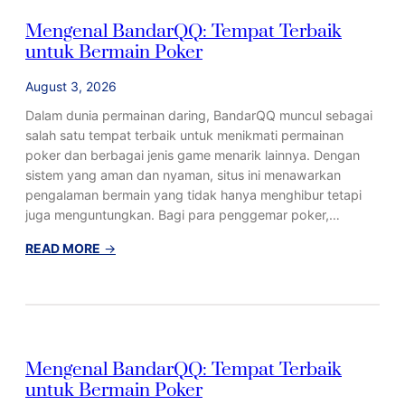
e
Mengenal BandarQQ: Tempat Terbaik
n
untuk Bermain Poker
a
l
August 3, 2026
B
a
Dalam dunia permainan daring, BandarQQ muncul sebagai
n
salah satu tempat terbaik untuk menikmati permainan
d
poker dan berbagai jenis game menarik lainnya. Dengan
a
sistem yang aman dan nyaman, situs ini menawarkan
r
pengalaman bermain yang tidak hanya menghibur tetapi
Q
juga menguntungkan. Bagi para penggemar poker,…
Q
:
:
READ MORE
→
T
M
e
e
m
n
p
g
a
e
Mengenal BandarQQ: Tempat Terbaik
t
n
untuk Bermain Poker
T
a