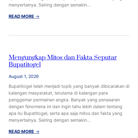
n
Q
menyertainya. Seiring dengan semakin…
t
Q
u
:
:
READ MORE
→
k
T
M
B
e
e
e
m
n
r
p
g
m
a
u
Mengungkap Mitos dan Fakta Seputar
a
t
n
Bupatitogel
i
T
g
n
e
k
August 1, 2026
P
r
a
o
b
p
Bupatitogel telah menjadi topik yang banyak dibicarakan di
k
a
M
kalangan masyarakat, terutama di kalangan para
e
i
i
penggemar permainan angka. Banyak yang penasaran
r
k
t
dengan fenomena ini dan ingin tahu lebih dalam tentang
u
o
apa itu Bupatitogel, serta apa saja mitos dan fakta yang
n
s
menyertainya. Seiring dengan semakin…
t
d
u
a
:
READ MORE
→
k
n
M