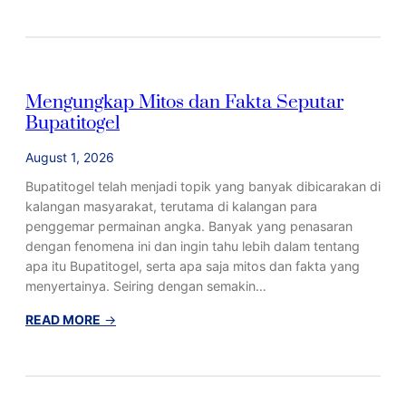
B
F
e
e
a
n
r
k
g
m
t
u
Mengungkap Mitos dan Fakta Seputar
a
a
n
Bupatitogel
i
S
g
n
e
k
August 1, 2026
P
p
a
o
u
p
Bupatitogel telah menjadi topik yang banyak dibicarakan di
k
t
M
kalangan masyarakat, terutama di kalangan para
e
a
i
penggemar permainan angka. Banyak yang penasaran
r
r
t
dengan fenomena ini dan ingin tahu lebih dalam tentang
B
o
apa itu Bupatitogel, serta apa saja mitos dan fakta yang
u
s
menyertainya. Seiring dengan semakin…
p
d
a
a
:
READ MORE
→
t
n
M
i
F
e
t
a
n
o
k
g