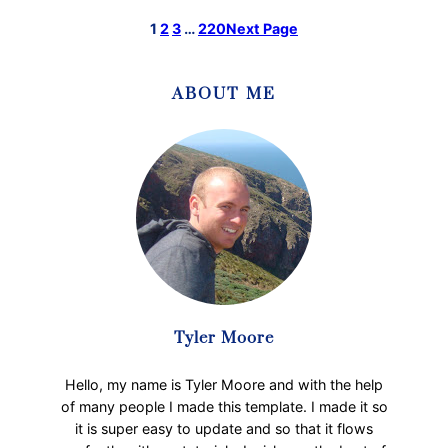
g
t
u
1
2
3
…
220
Next Page
e
a
n
l
S
g
e
k
ABOUT ME
p
a
u
p
t
M
a
i
r
t
B
o
u
s
p
d
a
a
t
n
i
F
Tyler Moore
t
a
o
k
Hello, my name is Tyler Moore and with the help
g
t
of many people I made this template. I made it so
e
a
it is super easy to update and so that it flows
l
S