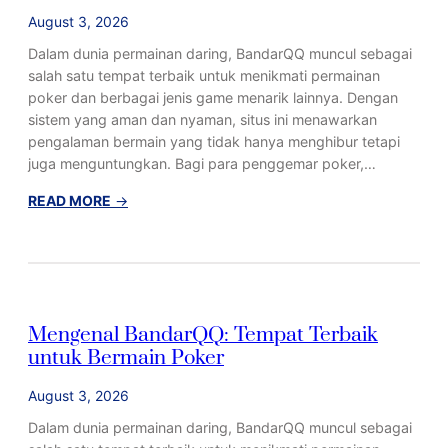
e
l
August 3, 2026
r
B
b
a
Dalam dunia permainan daring, BandarQQ muncul sebagai
a
n
salah satu tempat terbaik untuk menikmati permainan
i
d
poker dan berbagai jenis game menarik lainnya. Dengan
k
a
sistem yang aman dan nyaman, situs ini menawarkan
u
r
pengalaman bermain yang tidak hanya menghibur tetapi
n
Q
juga menguntungkan. Bagi para penggemar poker,…
t
Q
u
:
:
READ MORE
→
k
T
M
B
e
e
e
m
n
r
p
g
m
a
e
Mengenal BandarQQ: Tempat Terbaik
a
t
n
untuk Bermain Poker
i
T
a
n
e
l
August 3, 2026
P
r
B
o
b
a
Dalam dunia permainan daring, BandarQQ muncul sebagai
k
a
n