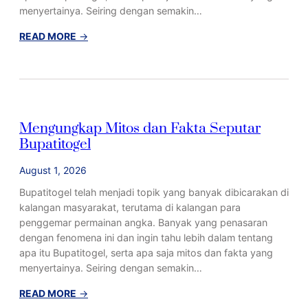
n
Q
menyertainya. Seiring dengan semakin…
t
Q
u
:
:
READ MORE
→
k
T
M
B
e
e
e
m
n
r
p
g
m
a
u
Mengungkap Mitos dan Fakta Seputar
a
t
n
Bupatitogel
i
T
g
n
e
k
August 1, 2026
P
r
a
o
b
p
Bupatitogel telah menjadi topik yang banyak dibicarakan di
k
a
M
kalangan masyarakat, terutama di kalangan para
e
i
i
penggemar permainan angka. Banyak yang penasaran
r
k
t
dengan fenomena ini dan ingin tahu lebih dalam tentang
u
o
apa itu Bupatitogel, serta apa saja mitos dan fakta yang
n
s
menyertainya. Seiring dengan semakin…
t
d
u
a
:
READ MORE
→
k
n
M