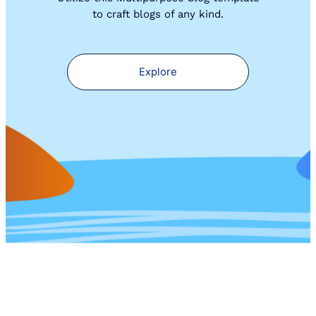
to craft blogs of any kind.
Explore