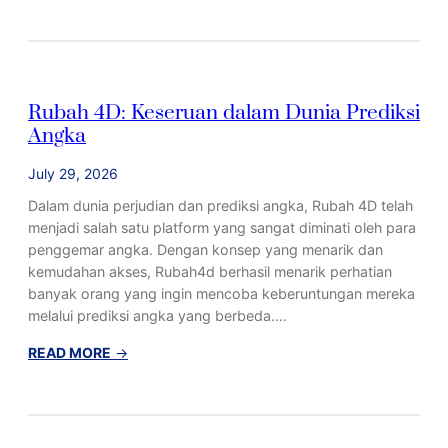
b
k
u
a
M
b
h
e
a
4
m
h
Rubah 4D: Keseruan dalam Dunia Prediksi
D
a
4
Angka
h
D
a
:
July 29, 2026
m
K
i
e
Dalam dunia perjudian dan prediksi angka, Rubah 4D telah
K
s
menjadi salah satu platform yang sangat diminati oleh para
o
e
penggemar angka. Dengan konsep yang menarik dan
n
r
kemudahan akses, Rubah4d berhasil menarik perhatian
s
u
banyak orang yang ingin mencoba keberuntungan mereka
e
a
melalui prediksi angka yang berbeda.…
p
n
R
d
:
READ MORE
→
u
a
R
b
l
u
a
a
b
h
m
a