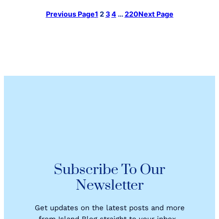
4
D
h
Previous Page
1
2
3
4
…
220
Next Page
D
u
4
n
D
i
:
a
K
P
e
r
s
e
e
d
r
i
u
k
a
s
n
i
d
A
a
n
l
Subscribe To Our
g
a
k
m
Newsletter
a
D
u
Get updates on the latest posts and more
n
from Island Blog straight to your inbox.