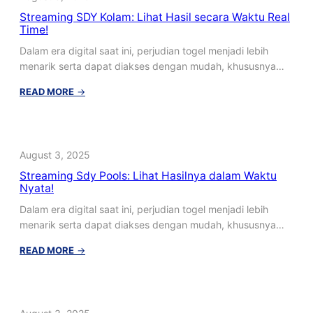
Hal
Streaming SDY Kolam: Lihat Hasil secara Waktu Real
yang
Time!
Perlu
Diketahui
Dalam era digital saat ini, perjudian togel menjadi lebih
Peserta
menarik serta dapat diakses dengan mudah, khususnya…
Togel
:
READ MORE
→
Streaming
SDY
Kolam:
Lihat
August 3, 2025
Hasil
Streaming Sdy Pools: Lihat Hasilnya dalam Waktu
secara
Nyata!
Waktu
Real
Dalam era digital saat ini, perjudian togel menjadi lebih
Time!
menarik serta dapat diakses dengan mudah, khususnya…
:
READ MORE
→
Streaming
Sdy
Pools:
Lihat