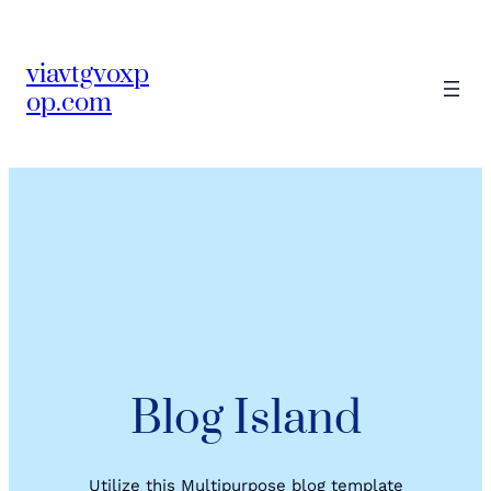
Skip
to
viavtgvoxp
content
op.com
Blog Island
Utilize this Multipurpose blog template