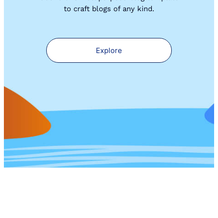
to craft blogs of any kind.
Explore