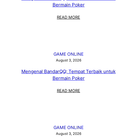
Bermain Poker
:
READ MORE
MENGENAL
BANDARQQ:
TEMPAT
TERBAIK
UNTUK
BERMAIN
GAME ONLINE
POKER
August 3, 2026
Mengenal BandarQQ: Tempat Terbaik untuk
Bermain Poker
:
READ MORE
MENGENAL
BANDARQQ:
TEMPAT
TERBAIK
UNTUK
BERMAIN
GAME ONLINE
POKER
August 3, 2026