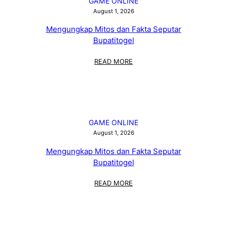
GAME ONLINE
August 1, 2026
Mengungkap Mitos dan Fakta Seputar
Bupatitogel
:
READ MORE
MENGUNGKAP
MITOS
DAN
FAKTA
SEPUTAR
BUPATITOGEL
GAME ONLINE
August 1, 2026
Mengungkap Mitos dan Fakta Seputar
Bupatitogel
:
READ MORE
MENGUNGKAP
MITOS
DAN
FAKTA