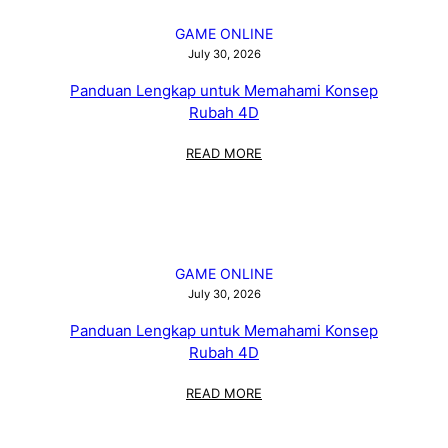
SEPUTAR
BUPATITOGEL
GAME ONLINE
July 30, 2026
Panduan Lengkap untuk Memahami Konsep
Rubah 4D
:
READ MORE
PANDUAN
LENGKAP
UNTUK
MEMAHAMI
KONSEP
RUBAH
GAME ONLINE
4D
July 30, 2026
Panduan Lengkap untuk Memahami Konsep
Rubah 4D
:
READ MORE
PANDUAN
LENGKAP