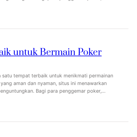
ik untuk Bermain Poker
 satu tempat terbaik untuk menikmati permainan
m yang aman dan nyaman, situs ini menawarkan
menguntungkan. Bagi para penggemar poker,…