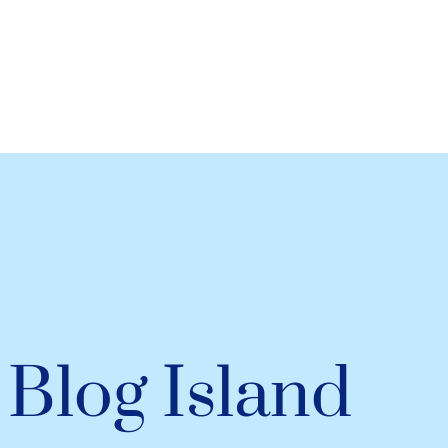
Blog Island