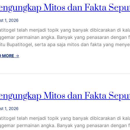
e
t
r
ngungkap Mitos dan Fakta Seput
n
m
u
a
p
k
l
a
st 1, 2026
B
B
t
e
titogel telah menjadi topik yang banyak dibicarakan di ka
a
T
r
gemar permainan angka. Banyak yang penasaran dengan fen
n
e
m
d
itu Bupatitogel, serta apa saja mitos dan fakta yang meny
r
a
a
b
i
:
D MORE
→
r
a
n
M
Q
i
P
e
Q
k
o
n
:
u
k
g
T
n
e
u
e
t
r
ngungkap Mitos dan Fakta Seput
n
m
u
g
p
k
k
a
st 1, 2026
B
a
t
e
titogel telah menjadi topik yang banyak dibicarakan di ka
p
T
r
gemar permainan angka. Banyak yang penasaran dengan fen
M
e
m