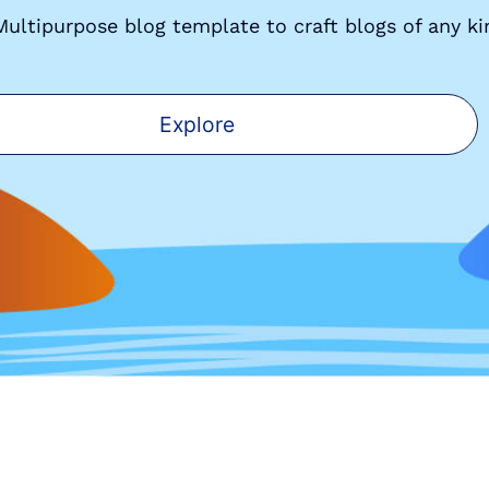
 Multipurpose blog template to craft blogs of any ki
Explore