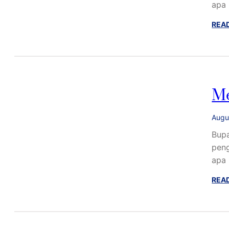
apa 
REA
Me
Augu
Bupa
peng
apa 
REA