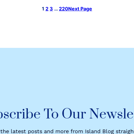
e
u
F
p
r
1
2
3
…
220
Next Page
n
a
a
g
k
t
k
t
i
a
a
t
p
S
o
M
e
g
i
p
e
t
u
l
o
t
s
a
d
r
a
B
n
u
F
p
a
a
scribe To Our Newsle
k
t
t
i
a
t
S
o
the latest posts and more from Island Blog straigh