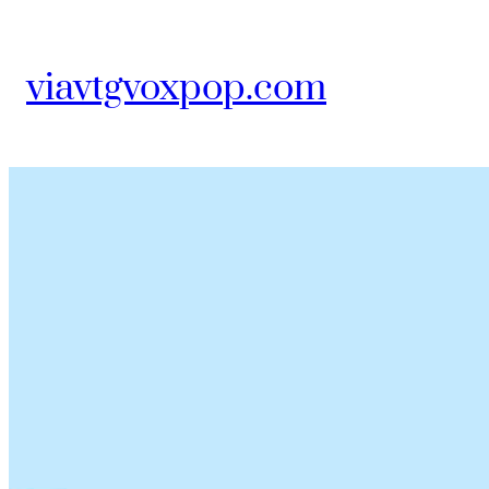
Skip
to
viavtgvoxpop.com
content