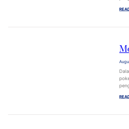
REA
Me
Augu
Dala
poke
peng
REA