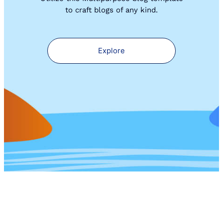
to craft blogs of any kind.
Explore