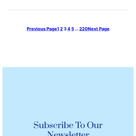
F
a
e
r
n
m
e
4
b
s
D
a
Previous Page
1
2
3
4
5
…
220
Next Page
h
:
r
y
F
u
a
i
a
n
t
n
g
u
d
P
r
a
e
T
l
r
e
a
l
r
m
u
k
H
D
i
a
i
n
r
c
i
a
o
y
p
Subscribe To Our
b
a
a
a
n
n
Newsletter