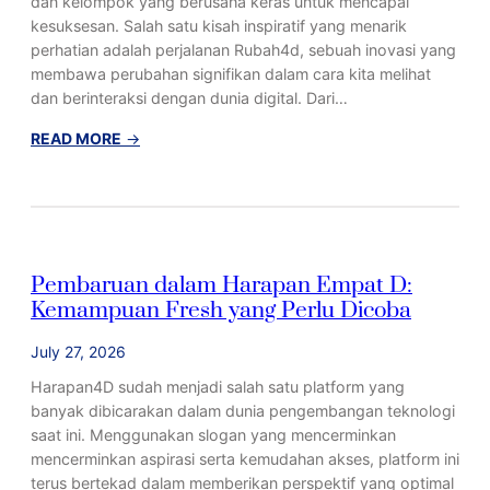
dan kelompok yang berusaha keras untuk mencapai
r
d
kesuksesan. Salah satu kisah inspiratif yang menarik
i
i
perhatian adalah perjalanan Rubah4d, sebuah inovasi yang
P
B
membawa perubahan signifikan dalam cara kita melihat
e
a
dan berinteraksi dengan dunia digital. Dari…
m
l
i
i
:
READ MORE
→
k
k
K
i
R
i
r
u
s
k
b
a
e
a
h
Pembaruan dalam Harapan Empat D:
P
h
S
Kemampuan Fresh yang Perlu Dicoba
e
4
u
m
d
k
July 27, 2026
a
:
s
i
D
e
Harapan4D sudah menjadi salah satu platform yang
n
a
s
banyak dibicarakan dalam dunia pengembangan teknologi
r
d
saat ini. Menggunakan slogan yang mencerminkan
i
i
mencerminkan aspirasi serta kemudahan akses, platform ini
P
B
terus bertekad dalam memberikan perspektif yang optimal