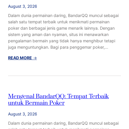
e
l
August 3, 2026
r
B
b
a
Dalam dunia permainan daring, BandarQQ muncul sebagai
a
n
salah satu tempat terbaik untuk menikmati permainan
i
d
poker dan berbagai jenis game menarik lainnya. Dengan
k
a
sistem yang aman dan nyaman, situs ini menawarkan
u
r
pengalaman bermain yang tidak hanya menghibur tetapi
n
Q
juga menguntungkan. Bagi para penggemar poker,…
t
Q
u
:
:
READ MORE
→
k
T
M
B
e
e
e
m
n
r
p
g
m
a
e
Mengenal BandarQQ: Tempat Terbaik
a
t
n
untuk Bermain Poker
i
T
a
n
e
l
August 3, 2026
P
r
B
o
b
a
Dalam dunia permainan daring, BandarQQ muncul sebagai
k
a
n