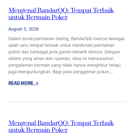
e
Mengenal BandarQQ: Tempat Terbaik
n
untuk Bermain Poker
a
l
August 3, 2026
B
a
Dalam dunia permainan daring, BandarQQ muncul sebagai
n
salah satu tempat terbaik untuk menikmati permainan
d
poker dan berbagai jenis game menarik lainnya. Dengan
a
sistem yang aman dan nyaman, situs ini menawarkan
r
pengalaman bermain yang tidak hanya menghibur tetapi
Q
juga menguntungkan. Bagi para penggemar poker,…
Q
:
:
READ MORE
→
T
M
e
e
m
n
p
g
a
e
Mengenal BandarQQ: Tempat Terbaik
t
n
untuk Bermain Poker
T
a