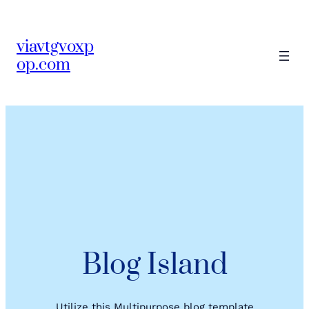
Skip
to
viavtgvoxp
content
op.com
Blog Island
Utilize this Multipurpose blog template