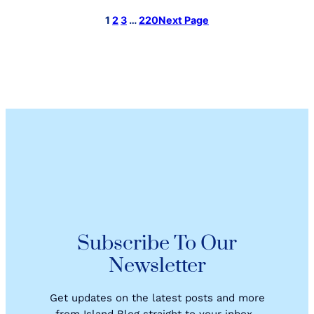
g
t
u
1
2
3
…
220
Next Page
e
a
n
l
S
g
e
k
p
a
u
p
t
M
a
i
r
t
B
o
u
s
p
d
a
a
t
n
i
F
Subscribe To Our
t
a
o
k
Newsletter
g
t
e
a
Get updates on the latest posts and more
l
S
from Island Blog straight to your inbox.