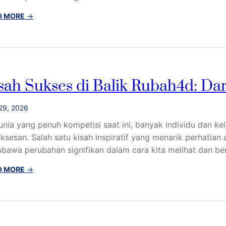
i
P
:
D MORE
→
B
r
K
a
e
i
l
d
s
i
i
a
k
k
h
R
s
sah Sukses di Balik Rubah4d: Dar
S
u
i
u
b
A
k
a
 29, 2026
n
s
h
g
unia yang penuh kompetisi saat ini, banyak individu dan 
e
4
k
ksesan. Salah satu kisah inspiratif yang menarik perhatian
s
d
a
d
awa perubahan signifikan dalam cara kita melihat dan beri
:
i
D
:
D MORE
→
B
a
K
a
r
i
l
i
s
i
P
a
k
e
h