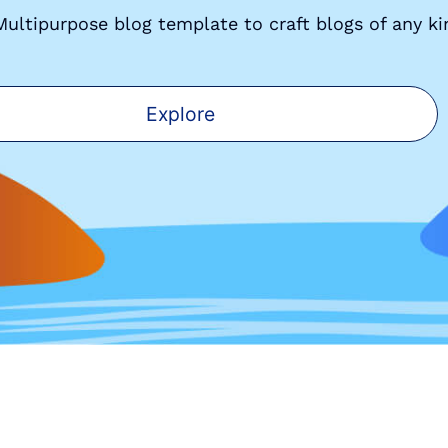
 Multipurpose blog template to craft blogs of any ki
Explore