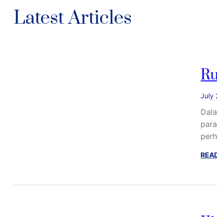
Latest Articles
Ru
July
Dala
para
perh
REA