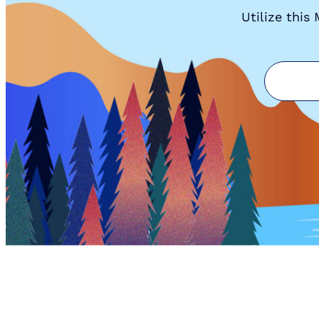
Utilize this