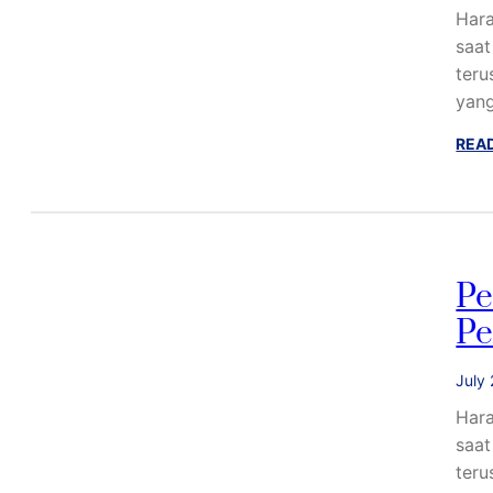
Hara
saat
teru
yan
REA
Pe
Pe
July 
Hara
saat
teru