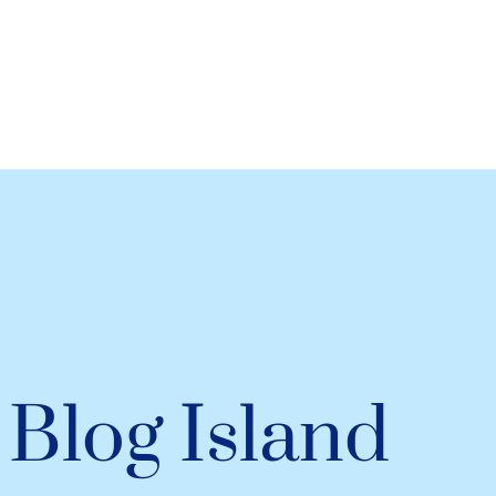
Blog Island