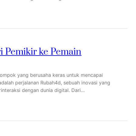
i Pemikir ke Pemain
kelompok yang berusaha keras untuk mencapai
 adalah perjalanan Rubah4d, sebuah inovasi yang
nteraksi dengan dunia digital. Dari…