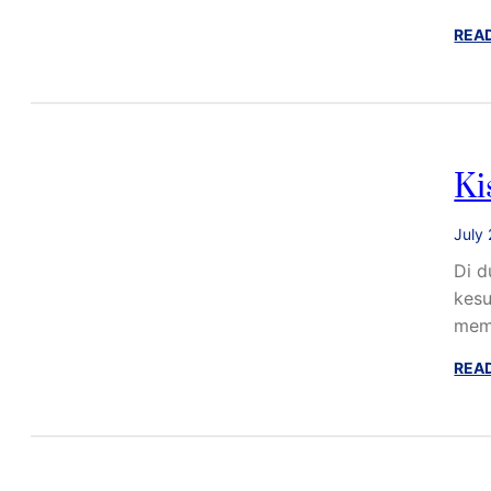
REA
Ki
July
Di d
kesu
memb
REA