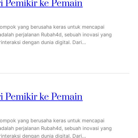
i Pemikir ke Pemain
kelompok yang berusaha keras untuk mencapai
 adalah perjalanan Rubah4d, sebuah inovasi yang
nteraksi dengan dunia digital. Dari…
i Pemikir ke Pemain
kelompok yang berusaha keras untuk mencapai
 adalah perjalanan Rubah4d, sebuah inovasi yang
nteraksi dengan dunia digital. Dari…