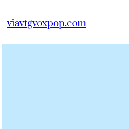
Skip
to
viavtgvoxpop.com
content