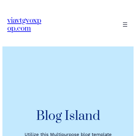
Skip
to
viavtgvoxp
content
op.com
Blog Island
Utilize this Multipurpose blog template