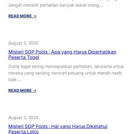
melalui
sangat menarik perhatian banyak sekali orang,…
Live
Draw?
:
READ MORE
→
Misteri
Toto
HK:
Apa
August 3, 2025
yang
Misteri SGP Pools : Apa yang Harus Diperhatikan
Dapat
Peserta Togel
Kita
Pelajari
Dunia togel sering mendapatkan perhatian, terutama untuk
melalui
mereka yang sedang mencari peluang untuk meraih nasib
Pengundian
baik.…
Langsung?
:
READ MORE
→
Misteri
SGP
Pools
:
August 3, 2025
Apa
Misteri SGP Pools : Hal yang Harus Diketahui
yang
Peserta Lotto
Harus