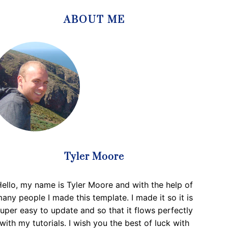
ABOUT ME
Tyler Moore
ello, my name is Tyler Moore and with the help of
any people I made this template. I made it so it is
uper easy to update and so that it flows perfectly
with my tutorials. I wish you the best of luck with