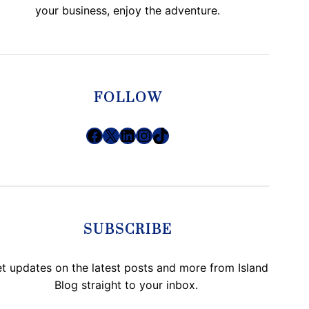
your business, enjoy the adventure.
FOLLOW
Facebook
X
LinkedIn
Instagram
TikTok
SUBSCRIBE
t updates on the latest posts and more from Island
Blog straight to your inbox.