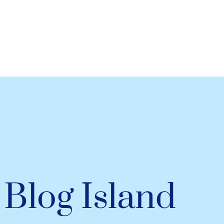
Blog Island