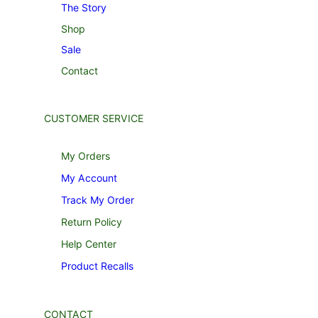
The Story
Shop
Sale
Contact
CUSTOMER SERVICE
My Orders
My Account
Track My Order
Return Policy
Help Center
Product Recalls
CONTACT