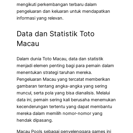
mengikuti perkembangan terbaru dalam
pengeluaran dan keluaran untuk mendapatkan
informasi yang relevan.
Data dan Statistik Toto
Macau
Dalam dunia Toto Macau, data dan statistik
menjadi elemen penting bagi para pemain dalam
menentukan strategi taruhan mereka.
Pengeluaran Macau yang tercatat memberikan
gambaran tentang angka-angka yang sering
muncul, serta pola yang bisa dianalisis. Melalui
data ini, pemain sering kali berusaha menemukan
kecenderungan tertentu yang dapat membantu
mereka dalam memilih nomor-nomor yang
hendak dipasang.
Macau Pools sebagai penyelenggara games ini