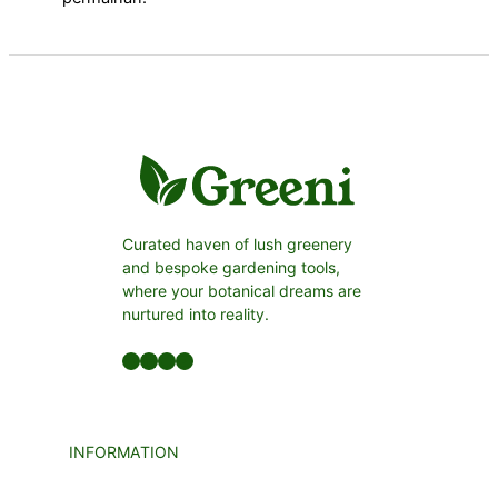
Curated haven of lush greenery
and bespoke gardening tools,
where your botanical dreams are
nurtured into reality.
Facebook
LinkedIn
Twitter
YouTube
INFORMATION