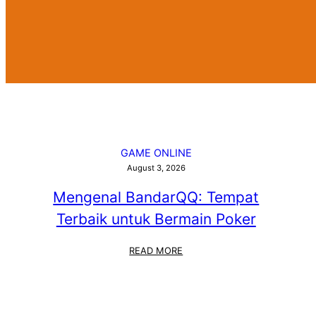
GAME ONLINE
August 3, 2026
Mengenal BandarQQ: Tempat
Terbaik untuk Bermain Poker
:
READ MORE
MENGENAL
BANDARQQ:
TEMPAT
TERBAIK