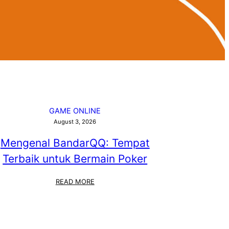
GAME ONLINE
August 3, 2026
Mengenal BandarQQ: Tempat
Terbaik untuk Bermain Poker
:
READ MORE
MENGENAL
BANDARQQ:
TEMPAT
TERBAIK