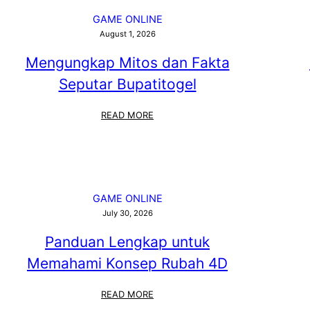
UNTUK
BERMAIN
GAME ONLINE
POKER
August 1, 2026
Mengungkap Mitos dan Fakta
Seputar Bupatitogel
:
READ MORE
MENGUNGKAP
MITOS
DAN
FAKTA
SEPUTAR
BUPATITOGEL
GAME ONLINE
July 30, 2026
Panduan Lengkap untuk
Memahami Konsep Rubah 4D
:
READ MORE
PANDUAN