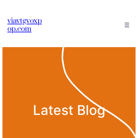
Skip
to
viavtgvoxp
content
op.com
Latest Blog