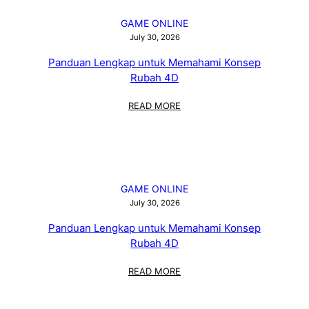
SEPUTAR
BUPATITOGEL
GAME ONLINE
July 30, 2026
Panduan Lengkap untuk Memahami Konsep
Rubah 4D
:
READ MORE
PANDUAN
LENGKAP
UNTUK
MEMAHAMI
KONSEP
RUBAH
GAME ONLINE
4D
July 30, 2026
Panduan Lengkap untuk Memahami Konsep
Rubah 4D
:
READ MORE
PANDUAN
LENGKAP