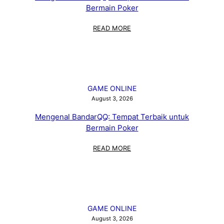
Bermain Poker
:
READ MORE
MENGENAL
BANDARQQ:
TEMPAT
TERBAIK
UNTUK
BERMAIN
GAME ONLINE
POKER
August 3, 2026
Mengenal BandarQQ: Tempat Terbaik untuk
Bermain Poker
:
READ MORE
MENGENAL
BANDARQQ:
TEMPAT
TERBAIK
UNTUK
BERMAIN
GAME ONLINE
POKER
August 3, 2026