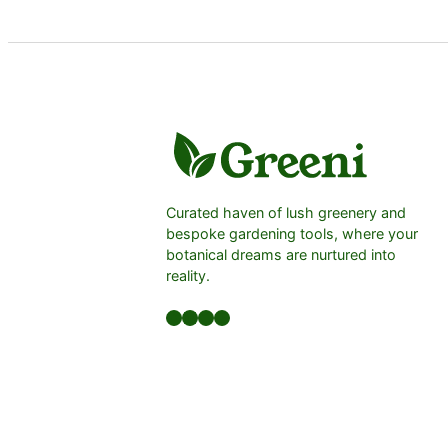
Curated haven of lush greenery and
bespoke gardening tools, where your
botanical dreams are nurtured into
reality.
Facebook
LinkedIn
Twitter
YouTube