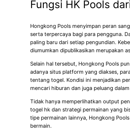
Fungsi HK Pools dar
Hongkong Pools menyimpan peran sangat 
serta terpercaya bagi para pengguna. D
paling baru dari setiap pengundian. K
diumumkan dipublikasikan merupakan asli
Selain hal tersebut, Hongkong Pools pu
adanya situs platform yang diakses, p
tentang togel. Kondisi ini menjadikan 
mencari hiburan dan juga peluang dalam 
Tidak hanya memperlihatkan output pen
togel hk dan strategi permainan yang b
tipe permainan lainnya, Hongkong Pool
bermain.