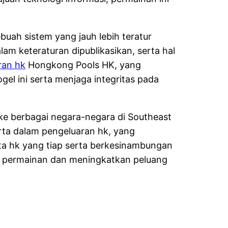
uah sistem yang jauh lebih teratur
m keteraturan dipublikasikan, serta hal
ran hk
Hongkong Pools HK, yang
gel ini serta menjaga integritas pada
ke berbagai negara-negara di Southeast
erta dalam pengeluaran hk, yang
ta hk yang tiap serta berkesinambungan
la permainan dan meningkatkan peluang