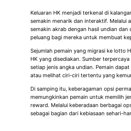
Keluaran HK menjadi terkenal di kalan
semakin menarik dan interaktif. Melalui
semakin akrab dengan hasil undian dan 
peluang bagi mereka untuk membuat kep
Sejumlah pemain yang migrasi ke lotto 
HK yang disediakan. Sumber terpercaya
setiap jenis angka undian. Pemain dapa
atau melihat ciri-ciri tertentu yang ke
Di samping itu, keberagaman opsi perma
memungkinkan pemain untuk memilih jeni
reward. Melalui keberadaan berbagai ops
sebagai bagian dari kebiasaan sehari-har