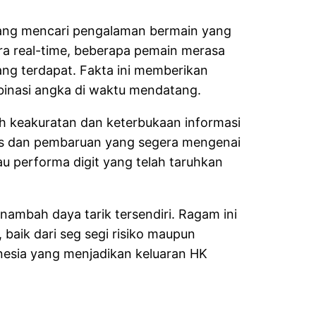
 yang mencari pengalaman bermain yang
ara real-time, beberapa pemain merasa
ng terdapat. Fakta ini memberikan
inasi angka di waktu mendatang.
ah keakuratan dan keterbukaan informasi
las dan pembaruan yang segera mengenai
u performa digit yang telah taruhkan
ambah daya tarik tersendiri. Ragam ini
baik dari seg segi risiko maupun
donesia yang menjadikan keluaran HK