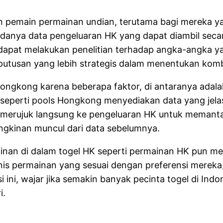
gan pemain permainan undian, terutama bagi mereka
 adanya data pengeluaran HK yang dapat diambil sec
dapat melakukan penelitian terhadap angka-angka ya
utusan yang lebih strategis dalam menentukan komb
Hongkong karena beberapa faktor, di antaranya adal
 seperti pools Hongkong menyediakan data yang je
t merujuk langsung ke pengeluaran HK untuk memanta
mungkinan muncul dari data sebelumnya.
inan di dalam togel HK seperti permainan HK pun men
s permainan yang sesuai dengan preferensi mereka, 
i ini, wajar jika semakin banyak pecinta togel di In
i.