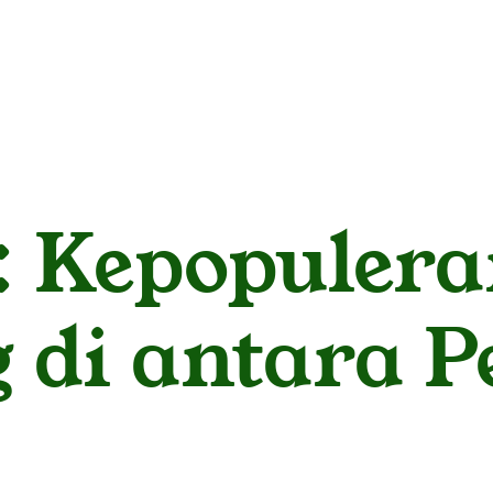
: Kepopulera
 di antara 