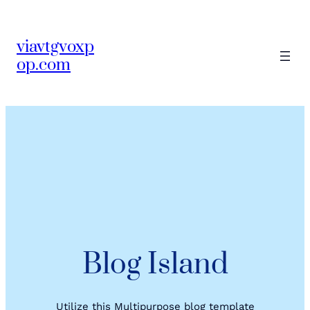
Skip
to
viavtgvoxp
content
op.com
Blog Island
Utilize this Multipurpose blog template