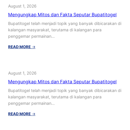
Fakta
August 1, 2026
Seputar
Mengungkap Mitos dan Fakta Seputar Bupatitogel
Bupatitogel
Bupatitogel telah menjadi topik yang banyak dibicarakan di
kalangan masyarakat, terutama di kalangan para
penggemar permainan…
:
READ MORE
→
Mengungkap
Mitos
dan
Fakta
August 1, 2026
Seputar
Mengungkap Mitos dan Fakta Seputar Bupatitogel
Bupatitogel
Bupatitogel telah menjadi topik yang banyak dibicarakan di
kalangan masyarakat, terutama di kalangan para
penggemar permainan…
:
READ MORE
→
Mengungkap
Mitos