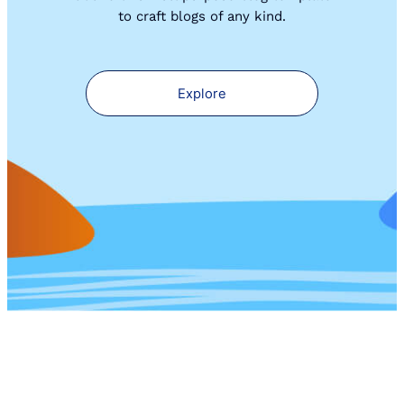
to craft blogs of any kind.
Explore