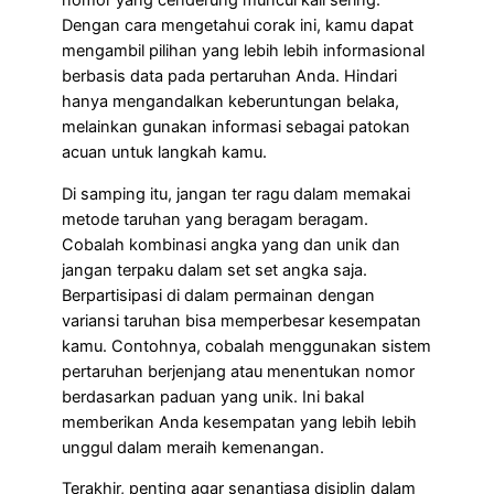
nomor yang cenderung muncul kali sering.
Dengan cara mengetahui corak ini, kamu dapat
mengambil pilihan yang lebih lebih informasional
berbasis data pada pertaruhan Anda. Hindari
hanya mengandalkan keberuntungan belaka,
melainkan gunakan informasi sebagai patokan
acuan untuk langkah kamu.
Di samping itu, jangan ter ragu dalam memakai
metode taruhan yang beragam beragam.
Cobalah kombinasi angka yang dan unik dan
jangan terpaku dalam set set angka saja.
Berpartisipasi di dalam permainan dengan
variansi taruhan bisa memperbesar kesempatan
kamu. Contohnya, cobalah menggunakan sistem
pertaruhan berjenjang atau menentukan nomor
berdasarkan paduan yang unik. Ini bakal
memberikan Anda kesempatan yang lebih lebih
unggul dalam meraih kemenangan.
Terakhir, penting agar senantiasa disiplin dalam