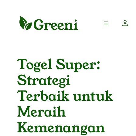
Togel Super:
Strategi
Terbaik untuk
Meraih
Kemenangan