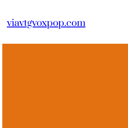
Skip
to
viavtgvoxpop.com
content