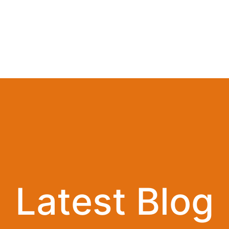
Latest Blog