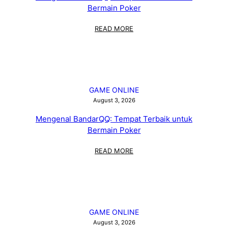
Bermain Poker
:
READ MORE
MENGENAL
BANDARQQ:
TEMPAT
TERBAIK
UNTUK
BERMAIN
GAME ONLINE
POKER
August 3, 2026
Mengenal BandarQQ: Tempat Terbaik untuk
Bermain Poker
:
READ MORE
MENGENAL
BANDARQQ:
TEMPAT
TERBAIK
UNTUK
BERMAIN
GAME ONLINE
POKER
August 3, 2026