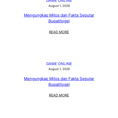
GAME ONLINE
August 1, 2026
Mengungkap Mitos dan Fakta Seputar
Bupatitogel
:
READ MORE
MENGUNGKAP
MITOS
DAN
FAKTA
SEPUTAR
BUPATITOGEL
GAME ONLINE
August 1, 2026
Mengungkap Mitos dan Fakta Seputar
Bupatitogel
:
READ MORE
MENGUNGKAP
MITOS
DAN
FAKTA