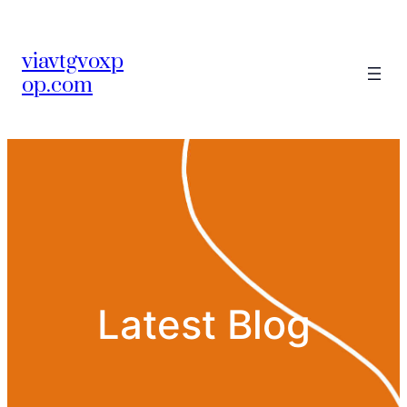
Skip
to
viavtgvoxp
content
op.com
Latest Blog