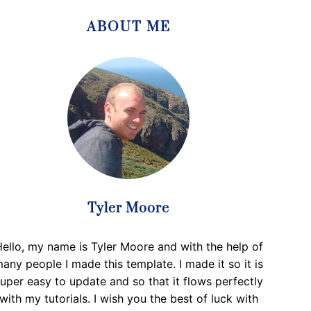
ABOUT ME
Tyler Moore
ello, my name is Tyler Moore and with the help of
any people I made this template. I made it so it is
uper easy to update and so that it flows perfectly
with my tutorials. I wish you the best of luck with