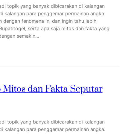
adi topik yang banyak dibicarakan di kalangan
di kalangan para penggemar permainan angka.
 dengan fenomena ini dan ingin tahu lebih
Bupatitogel, serta apa saja mitos dan fakta yang
 dengan semakin…
Mitos dan Fakta Seputar
adi topik yang banyak dibicarakan di kalangan
di kalangan para penggemar permainan angka.