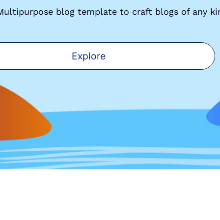
 Multipurpose blog template to craft blogs of any ki
Explore