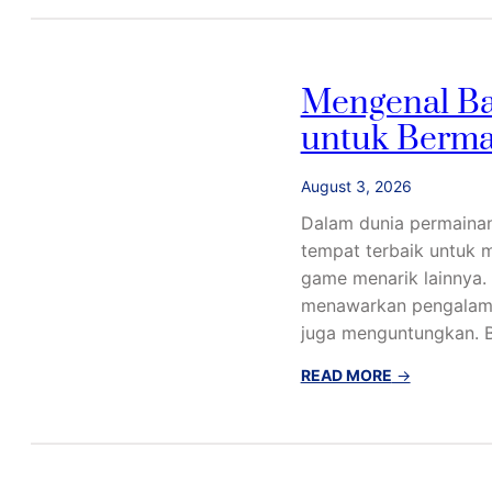
n
g
e
Mengenal Ba
n
a
untuk Berma
l
B
August 3, 2026
a
n
Dalam dunia permainan
d
tempat terbaik untuk 
a
game menarik lainnya.
r
menawarkan pengalama
Q
juga menguntungkan. 
Q
:
:
READ MORE
→
T
M
e
e
m
n
p
g
a