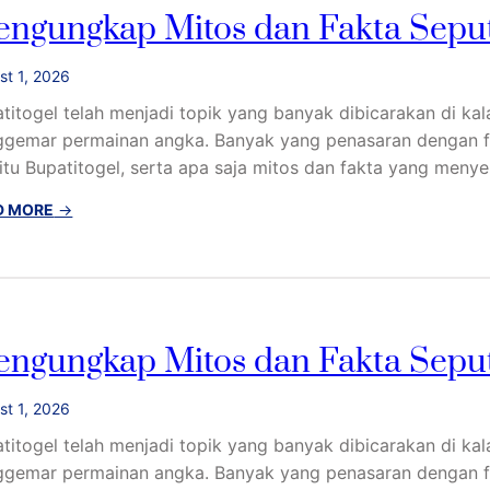
e
t
r
ngungkap Mitos dan Fakta Seput
n
m
u
a
p
k
l
a
st 1, 2026
B
B
t
e
titogel telah menjadi topik yang banyak dibicarakan di ka
a
T
r
gemar permainan angka. Banyak yang penasaran dengan fen
n
e
m
d
itu Bupatitogel, serta apa saja mitos dan fakta yang meny
r
a
a
b
i
:
D MORE
→
r
a
n
M
Q
i
P
e
Q
k
o
n
:
u
k
g
T
n
e
u
e
t
r
ngungkap Mitos dan Fakta Seput
n
m
u
g
p
k
k
a
st 1, 2026
B
a
t
e
titogel telah menjadi topik yang banyak dibicarakan di ka
p
T
r
gemar permainan angka. Banyak yang penasaran dengan fen
M
e
m