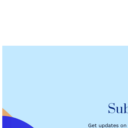
Sub
Get updates on 