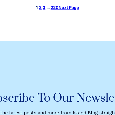
e
u
F
p
r
1
2
3
…
220
Next Page
n
a
a
g
k
t
k
t
i
a
a
t
p
S
o
M
e
g
i
p
e
t
u
l
o
t
s
a
d
r
a
B
n
u
F
p
a
a
scribe To Our Newsle
k
t
t
i
a
t
S
o
the latest posts and more from Island Blog straigh