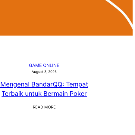
GAME ONLINE
August 3, 2026
Mengenal BandarQQ: Tempat
Terbaik untuk Bermain Poker
:
READ MORE
MENGENAL
BANDARQQ:
TEMPAT
TERBAIK