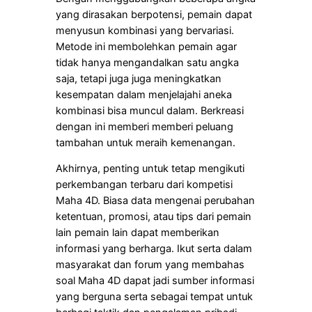
yang dirasakan berpotensi, pemain dapat
menyusun kombinasi yang bervariasi.
Metode ini membolehkan pemain agar
tidak hanya mengandalkan satu angka
saja, tetapi juga juga meningkatkan
kesempatan dalam menjelajahi aneka
kombinasi bisa muncul dalam. Berkreasi
dengan ini memberi memberi peluang
tambahan untuk meraih kemenangan.
Akhirnya, penting untuk tetap mengikuti
perkembangan terbaru dari kompetisi
Maha 4D. Biasa data mengenai perubahan
ketentuan, promosi, atau tips dari pemain
lain pemain lain dapat memberikan
informasi yang berharga. Ikut serta dalam
masyarakat dan forum yang membahas
soal Maha 4D dapat jadi sumber informasi
yang berguna serta sebagai tempat untuk