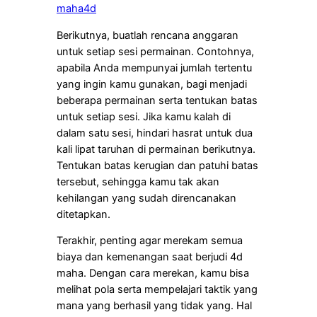
maha4d
Berikutnya, buatlah rencana anggaran
untuk setiap sesi permainan. Contohnya,
apabila Anda mempunyai jumlah tertentu
yang ingin kamu gunakan, bagi menjadi
beberapa permainan serta tentukan batas
untuk setiap sesi. Jika kamu kalah di
dalam satu sesi, hindari hasrat untuk dua
kali lipat taruhan di permainan berikutnya.
Tentukan batas kerugian dan patuhi batas
tersebut, sehingga kamu tak akan
kehilangan yang sudah direncanakan
ditetapkan.
Terakhir, penting agar merekam semua
biaya dan kemenangan saat berjudi 4d
maha. Dengan cara merekan, kamu bisa
melihat pola serta mempelajari taktik yang
mana yang berhasil yang tidak yang. Hal