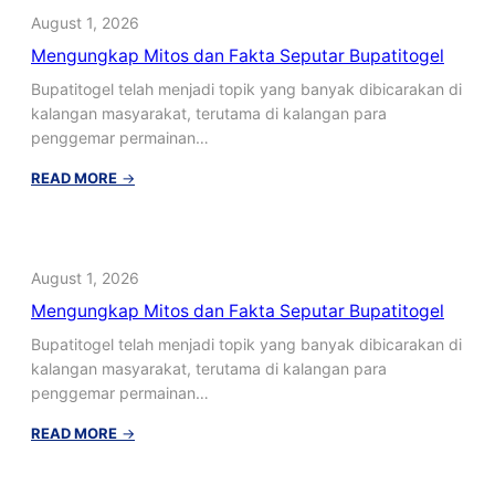
Fakta
August 1, 2026
Seputar
Mengungkap Mitos dan Fakta Seputar Bupatitogel
Bupatitogel
Bupatitogel telah menjadi topik yang banyak dibicarakan di
kalangan masyarakat, terutama di kalangan para
penggemar permainan…
:
READ MORE
→
Mengungkap
Mitos
dan
Fakta
August 1, 2026
Seputar
Mengungkap Mitos dan Fakta Seputar Bupatitogel
Bupatitogel
Bupatitogel telah menjadi topik yang banyak dibicarakan di
kalangan masyarakat, terutama di kalangan para
penggemar permainan…
:
READ MORE
→
Mengungkap
Mitos