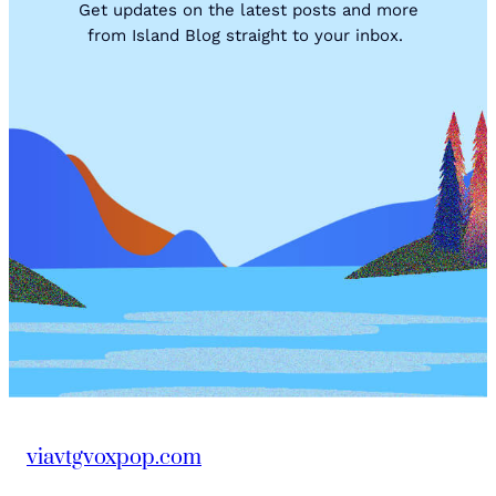
Get updates on the latest posts and more
from Island Blog straight to your inbox.
viavtgvoxpop.com