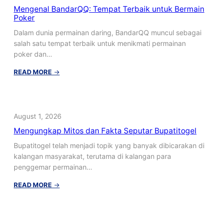
Mengenal BandarQQ: Tempat Terbaik untuk Bermain
Bermain
Poker
Poker
Dalam dunia permainan daring, BandarQQ muncul sebagai
salah satu tempat terbaik untuk menikmati permainan
poker dan…
:
READ MORE
→
Mengenal
BandarQQ:
Tempat
Terbaik
August 1, 2026
untuk
Mengungkap Mitos dan Fakta Seputar Bupatitogel
Bermain
Poker
Bupatitogel telah menjadi topik yang banyak dibicarakan di
kalangan masyarakat, terutama di kalangan para
penggemar permainan…
:
READ MORE
→
Mengungkap
Mitos
dan