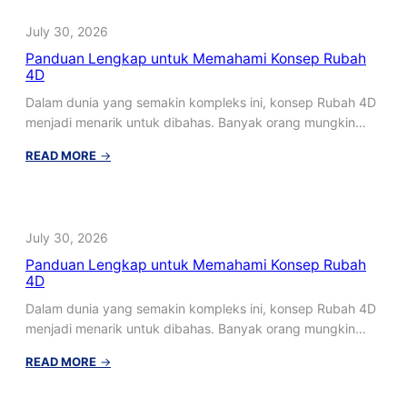
dan
Fakta
July 30, 2026
Seputar
Panduan Lengkap untuk Memahami Konsep Rubah
Bupatitogel
4D
Dalam dunia yang semakin kompleks ini, konsep Rubah 4D
menjadi menarik untuk dibahas. Banyak orang mungkin…
:
READ MORE
→
Panduan
Lengkap
untuk
Memahami
July 30, 2026
Konsep
Panduan Lengkap untuk Memahami Konsep Rubah
Rubah
4D
4D
Dalam dunia yang semakin kompleks ini, konsep Rubah 4D
menjadi menarik untuk dibahas. Banyak orang mungkin…
:
READ MORE
→
Panduan
Lengkap