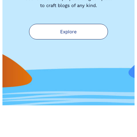
to craft blogs of any kind.
Explore