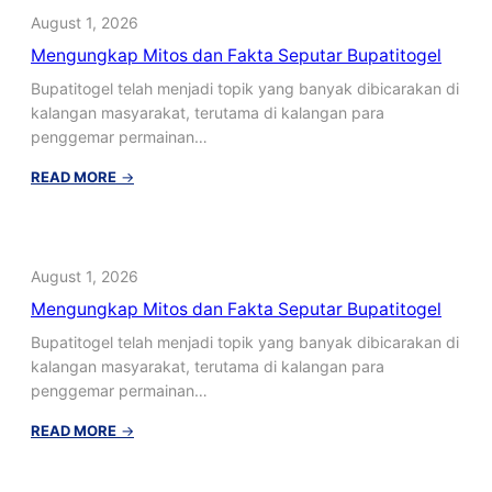
Fakta
August 1, 2026
Seputar
Mengungkap Mitos dan Fakta Seputar Bupatitogel
Bupatitogel
Bupatitogel telah menjadi topik yang banyak dibicarakan di
kalangan masyarakat, terutama di kalangan para
penggemar permainan…
:
READ MORE
→
Mengungkap
Mitos
dan
Fakta
August 1, 2026
Seputar
Mengungkap Mitos dan Fakta Seputar Bupatitogel
Bupatitogel
Bupatitogel telah menjadi topik yang banyak dibicarakan di
kalangan masyarakat, terutama di kalangan para
penggemar permainan…
:
READ MORE
→
Mengungkap
Mitos