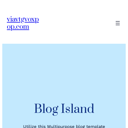
Skip
to
viavtgvoxp
content
op.com
Blog Island
Utilize this Multipurpose blog template