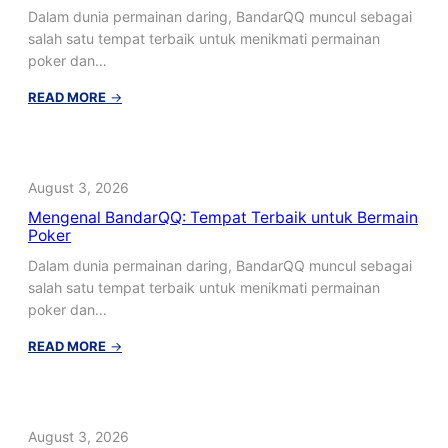
Dalam dunia permainan daring, BandarQQ muncul sebagai
salah satu tempat terbaik untuk menikmati permainan
poker dan…
:
READ MORE
→
Mengenal
BandarQQ:
Tempat
Terbaik
August 3, 2026
untuk
Mengenal BandarQQ: Tempat Terbaik untuk Bermain
Bermain
Poker
Poker
Dalam dunia permainan daring, BandarQQ muncul sebagai
salah satu tempat terbaik untuk menikmati permainan
poker dan…
:
READ MORE
→
Mengenal
BandarQQ:
Tempat
Terbaik
August 3, 2026
untuk