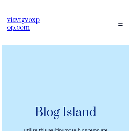
Skip
to
viavtgvoxp
content
op.com
Blog Island
Utilize this Multipurpose blog template