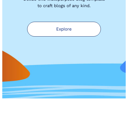
to craft blogs of any kind.
Explore