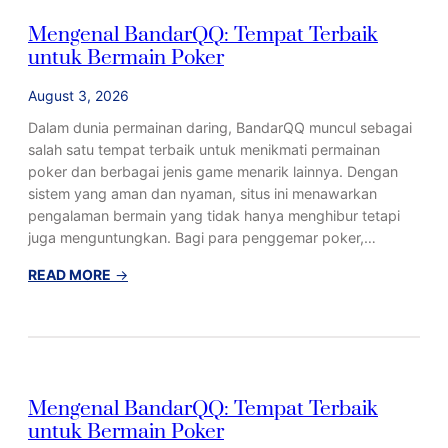
e
Mengenal BandarQQ: Tempat Terbaik
n
untuk Bermain Poker
a
l
August 3, 2026
B
a
Dalam dunia permainan daring, BandarQQ muncul sebagai
n
salah satu tempat terbaik untuk menikmati permainan
d
poker dan berbagai jenis game menarik lainnya. Dengan
a
sistem yang aman dan nyaman, situs ini menawarkan
r
pengalaman bermain yang tidak hanya menghibur tetapi
Q
juga menguntungkan. Bagi para penggemar poker,…
Q
:
:
READ MORE
→
T
M
e
e
m
n
p
g
a
e
Mengenal BandarQQ: Tempat Terbaik
t
n
untuk Bermain Poker
T
a