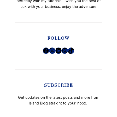
perfectly with my tutorials. I wish you the best of
e
luck with your business, enjoy the adventure.
p
u
t
a
r
B
FOLLOW
u
p
Facebook
X
LinkedIn
Instagram
TikTok
a
t
i
t
o
g
SUBSCRIBE
e
l
Get updates on the latest posts and more from
Island Blog straight to your inbox.