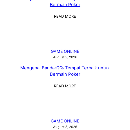
Bermain Poker
:
READ MORE
MENGENAL
BANDARQQ:
TEMPAT
TERBAIK
UNTUK
BERMAIN
GAME ONLINE
POKER
August 3, 2026
Mengenal BandarQQ: Tempat Terbaik untuk
Bermain Poker
:
READ MORE
MENGENAL
BANDARQQ:
TEMPAT
TERBAIK
UNTUK
BERMAIN
GAME ONLINE
POKER
August 3, 2026