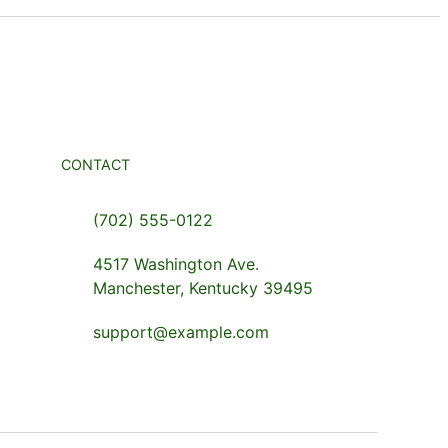
CONTACT
(702) 555-0122
4517 Washington Ave.
Manchester, Kentucky 39495
support@example.com