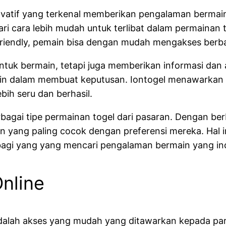
vatif yang terkenal memberikan pengalaman bermain t
i cara lebih mudah untuk terlibat dalam permainan t
-friendly, pemain bisa dengan mudah mengakses berba
 untuk bermain, tetapi juga memberikan informasi da
n dalam membuat keputusan. Iontogel menawarkan 
ebih seru dan berhasil.
bagai tipe permainan togel dari pasaran. Dengan ber
n yang paling cocok dengan preferensi mereka. Hal i
a bagi yang yang mencari pengalaman bermain yang i
Online
dalah akses yang mudah yang ditawarkan kepada para