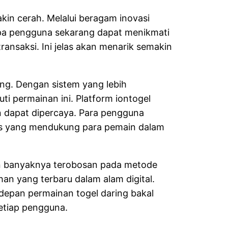
kin cerah. Melalui beragam inovasi
rapa pengguna sekarang dapat menikmati
nsaksi. Ini jelas akan menarik semakin
ng. Dengan sistem yang lebih
ti permainan ini. Platform iontogel
n dapat dipercaya. Para pengguna
itas yang mendukung para pemain dalam
in banyaknya terobosan pada metode
han yang terbaru dalam alam digital.
pan permainan togel daring bakal
etiap pengguna.