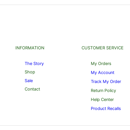
INFORMATION
CUSTOMER SERVICE
The Story
My Orders
Shop
My Account
Sale
Track My Order
Contact
Return Policy
Help Center
Product Recalls