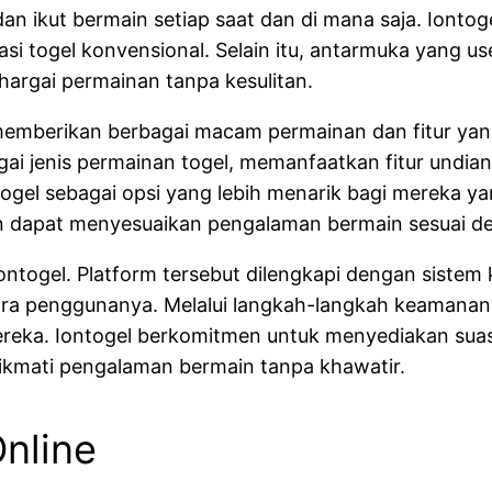
an ikut bermain setiap saat dan di mana saja. Iont
okasi togel konvensional. Selain itu, antarmuka yang 
argai permainan tanpa kesulitan.
memberikan berbagai macam permainan dan fitur yang 
i jenis permainan togel, memanfaatkan fitur undia
togel sebagai opsi yang lebih menarik bagi mereka ya
n dapat menyesuaikan pengalaman bermain sesuai d
Iontogel. Platform tersebut dilengkapi dengan sist
ra penggunanya. Melalui langkah-langkah keamanan
mereka. Iontogel berkomitmen untuk menyediakan su
ikmati pengalaman bermain tanpa khawatir.
nline