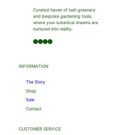
Curated haven of lush greenery
and bespoke gardening tools,
where your botanical dreams are
nurtured into reality.
Facebook
LinkedIn
Twitter
YouTube
INFORMATION
The Story
Shop
Sale
Contact
CUSTOMER SERVICE