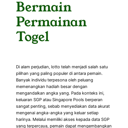
Bermain
Permainan
Togel
Di alam perjudian, lotto telah menjadi salah satu
pilihan yang paling populer di antara pemain.
Banyak individu terpesona oleh peluang
memenangkan hadiah besar dengan
mengandalkan angka yang. Pada konteks ini,
keluaran SGP atau Singapore Pools berperan
sangat penting, sebab menyediakan data akurat
mengenai angka-angka yang keluar setiap
harinya. Melalui memiliki akses kepada data SGP
yang terpercaya, pemain dapat mengembangkan