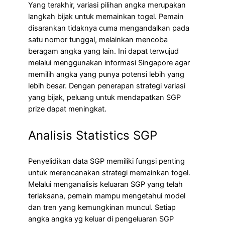
Yang terakhir, variasi pilihan angka merupakan
langkah bijak untuk memainkan togel. Pemain
disarankan tidaknya cuma mengandalkan pada
satu nomor tunggal, melainkan mencoba
beragam angka yang lain. Ini dapat terwujud
melalui menggunakan informasi Singapore agar
memilih angka yang punya potensi lebih yang
lebih besar. Dengan penerapan strategi variasi
yang bijak, peluang untuk mendapatkan SGP
prize dapat meningkat.
Analisis Statistics SGP
Penyelidikan data SGP memiliki fungsi penting
untuk merencanakan strategi memainkan togel.
Melalui menganalisis keluaran SGP yang telah
terlaksana, pemain mampu mengetahui model
dan tren yang kemungkinan muncul. Setiap
angka angka yg keluar di pengeluaran SGP