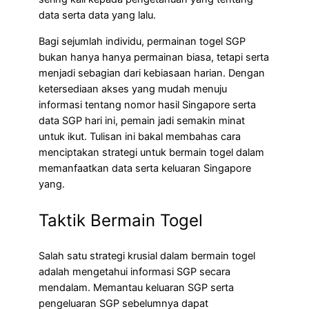
data serta data yang lalu.
Bagi sejumlah individu, permainan togel SGP
bukan hanya hanya permainan biasa, tetapi serta
menjadi sebagian dari kebiasaan harian. Dengan
ketersediaan akses yang mudah menuju
informasi tentang nomor hasil Singapore serta
data SGP hari ini, pemain jadi semakin minat
untuk ikut. Tulisan ini bakal membahas cara
menciptakan strategi untuk bermain togel dalam
memanfaatkan data serta keluaran Singapore
yang.
Taktik Bermain Togel
Salah satu strategi krusial dalam bermain togel
adalah mengetahui informasi SGP secara
mendalam. Memantau keluaran SGP serta
pengeluaran SGP sebelumnya dapat