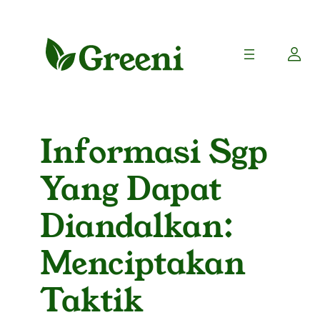
Informasi Sgp
Yang Dapat
Diandalkan:
Menciptakan
Taktik