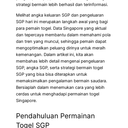
strategi bermain lebih berhasil dan terinformasi.
Melihat angka keluaran SGP dan pengeluaran
SGP hari ini merupakan langkah awal yang bagi
para pemain togel. Data Singapore yang aktual
dan tepercaya membantu dalam memahami pola
dan tren yang muncul, sehingga pemain dapat
mengoptimalkan peluang dirinya untuk meraih
kemenangan. Dalam artikel ini, kita akan
membahas lebih detail mengenai pengeluaran
SGP, angka SGP, serta strategi bermain togel
SGP yang bisa bisa diterapkan untuk
memaksimalkan pengalaman bermain saudara.
Bersiaplah dalam menemukan cara yang lebih
cerdas untuk menghadapi permainan togel
Singapore.
Pendahuluan Permainan
Togel SGP