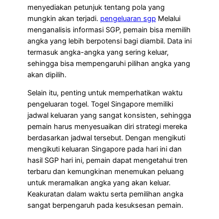
menyediakan petunjuk tentang pola yang
mungkin akan terjadi.
pengeluaran sgp
Melalui
menganalisis informasi SGP, pemain bisa memilih
angka yang lebih berpotensi bagi diambil. Data ini
termasuk angka-angka yang sering keluar,
sehingga bisa mempengaruhi pilihan angka yang
akan dipilih.
Selain itu, penting untuk memperhatikan waktu
pengeluaran togel. Togel Singapore memiliki
jadwal keluaran yang sangat konsisten, sehingga
pemain harus menyesuaikan diri strategi mereka
berdasarkan jadwal tersebut. Dengan mengikuti
mengikuti keluaran Singapore pada hari ini dan
hasil SGP hari ini, pemain dapat mengetahui tren
terbaru dan kemungkinan menemukan peluang
untuk meramalkan angka yang akan keluar.
Keakuratan dalam waktu serta pemilihan angka
sangat berpengaruh pada kesuksesan pemain.