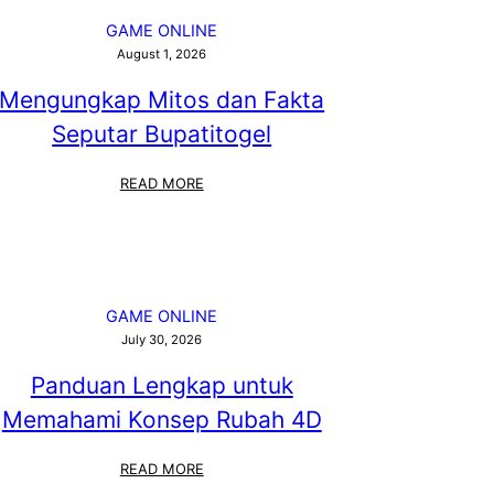
UNTUK
BERMAIN
GAME ONLINE
POKER
August 1, 2026
Mengungkap Mitos dan Fakta
Seputar Bupatitogel
:
READ MORE
MENGUNGKAP
MITOS
DAN
FAKTA
SEPUTAR
BUPATITOGEL
GAME ONLINE
July 30, 2026
Panduan Lengkap untuk
Memahami Konsep Rubah 4D
:
READ MORE
PANDUAN