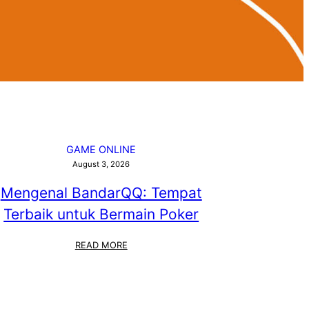
GAME ONLINE
August 3, 2026
Mengenal BandarQQ: Tempat
Terbaik untuk Bermain Poker
:
READ MORE
MENGENAL
BANDARQQ:
TEMPAT
TERBAIK