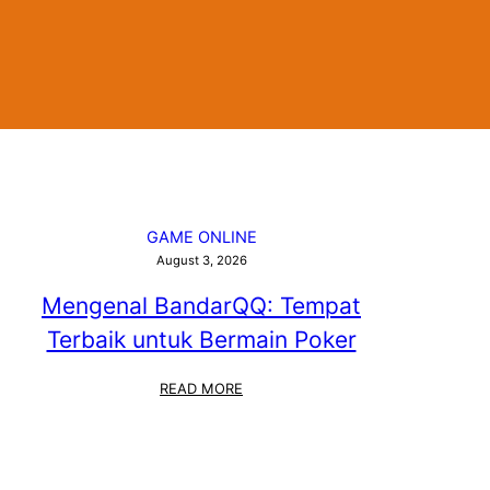
GAME ONLINE
August 3, 2026
Mengenal BandarQQ: Tempat
Terbaik untuk Bermain Poker
:
READ MORE
MENGENAL
BANDARQQ:
TEMPAT
TERBAIK