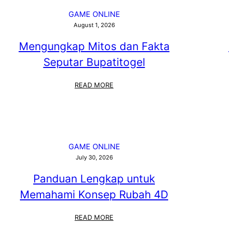
UNTUK
BERMAIN
GAME ONLINE
POKER
August 1, 2026
Mengungkap Mitos dan Fakta
Seputar Bupatitogel
:
READ MORE
MENGUNGKAP
MITOS
DAN
FAKTA
SEPUTAR
BUPATITOGEL
GAME ONLINE
July 30, 2026
Panduan Lengkap untuk
Memahami Konsep Rubah 4D
:
READ MORE
PANDUAN