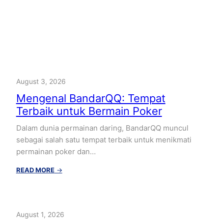
August 3, 2026
Mengenal BandarQQ: Tempat
Terbaik untuk Bermain Poker
Dalam dunia permainan daring, BandarQQ muncul
sebagai salah satu tempat terbaik untuk menikmati
permainan poker dan…
:
READ MORE
→
Mengenal
BandarQQ:
Tempat
Terbaik
August 1, 2026
untuk