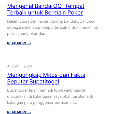
Bermain
Mengenal BandarQQ: Tempat
Poker
Terbaik untuk Bermain Poker
Dalam dunia permainan daring, BandarQQ muncul
sebagai salah satu tempat terbaik untuk menikmati
permainan poker dan…
:
READ MORE
→
Mengenal
BandarQQ:
Tempat
Terbaik
August 1, 2026
untuk
Bermain
Mengungkap Mitos dan Fakta
Poker
Seputar Bupatitogel
Bupatitogel telah menjadi topik yang banyak
dibicarakan di kalangan masyarakat, terutama di
kalangan para penggemar permainan…
:
READ MORE
→