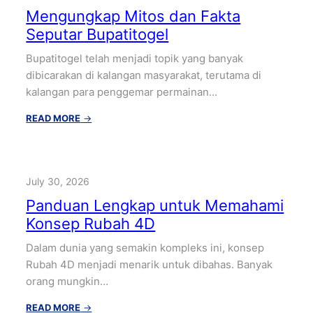
Bermain
Mengungkap Mitos dan Fakta
Poker
Seputar Bupatitogel
Bupatitogel telah menjadi topik yang banyak
dibicarakan di kalangan masyarakat, terutama di
kalangan para penggemar permainan…
:
READ MORE
→
Mengungkap
Mitos
dan
Fakta
July 30, 2026
Seputar
Bupatitogel
Panduan Lengkap untuk Memahami
Konsep Rubah 4D
Dalam dunia yang semakin kompleks ini, konsep
Rubah 4D menjadi menarik untuk dibahas. Banyak
orang mungkin…
:
READ MORE
→