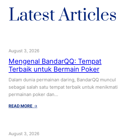
Latest Articles
August 3, 2026
Mengenal BandarQQ: Tempat
Terbaik untuk Bermain Poker
Dalam dunia permainan daring, BandarQQ muncul
sebagai salah satu tempat terbaik untuk menikmati
permainan poker dan…
:
READ MORE
→
Mengenal
BandarQQ:
Tempat
Terbaik
August 3, 2026
untuk