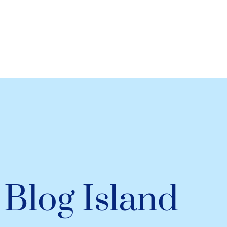
Blog Island