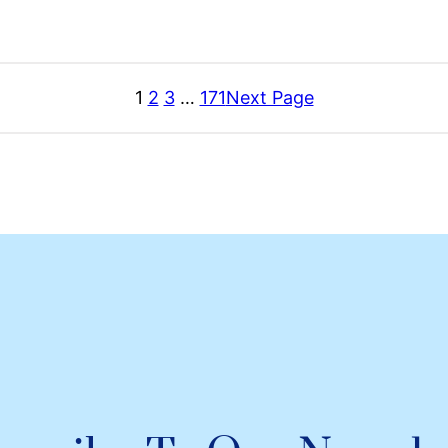
Panduan
Lengkap
untuk
Memahami
Konsep
1
2
3
…
171
Next Page
Rubah
4D