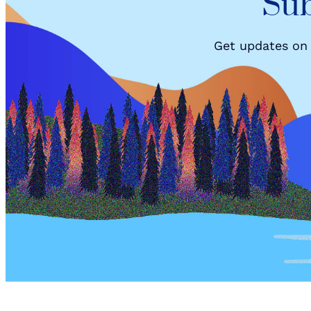
Sub
Get updates on 