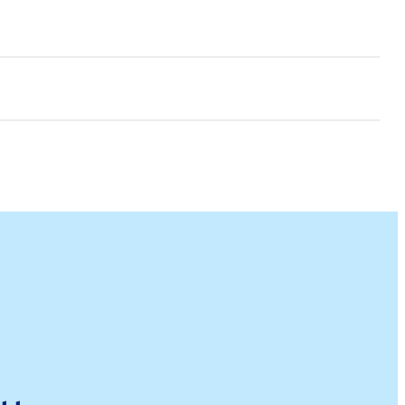
Panduan
Lengkap
untuk
Memahami
Konsep
Rubah
4D