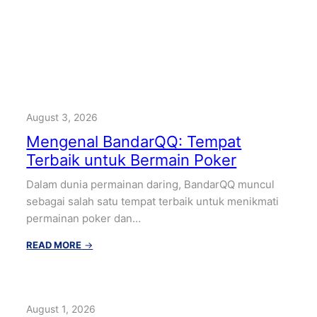
August 3, 2026
Mengenal BandarQQ: Tempat
Terbaik untuk Bermain Poker
Dalam dunia permainan daring, BandarQQ muncul
sebagai salah satu tempat terbaik untuk menikmati
permainan poker dan…
:
READ MORE
→
Mengenal
BandarQQ:
Tempat
Terbaik
August 1, 2026
untuk