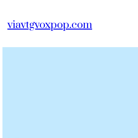
Skip
to
viavtgvoxpop.com
content