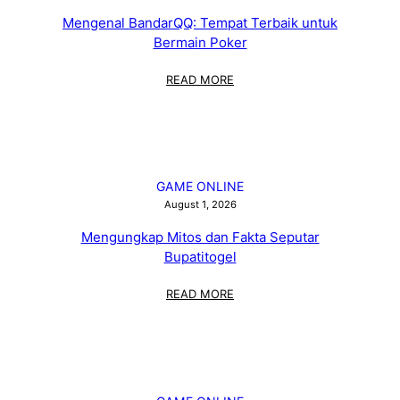
Mengenal BandarQQ: Tempat Terbaik untuk
Bermain Poker
:
READ MORE
MENGENAL
BANDARQQ:
TEMPAT
TERBAIK
UNTUK
BERMAIN
GAME ONLINE
POKER
August 1, 2026
Mengungkap Mitos dan Fakta Seputar
Bupatitogel
:
READ MORE
MENGUNGKAP
MITOS
DAN
FAKTA
SEPUTAR
BUPATITOGEL