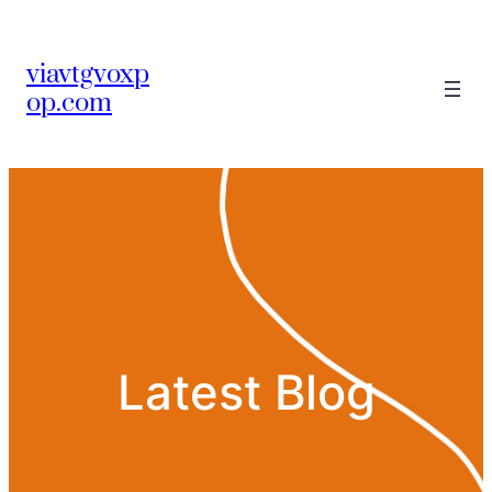
Skip
to
viavtgvoxp
content
op.com
Latest Blog