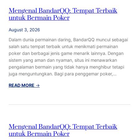
e
Mengenal BandarQQ: Tempat Terbaik
n
untuk Bermain Poker
a
l
August 3, 2026
B
a
Dalam dunia permainan daring, BandarQQ muncul sebagai
n
salah satu tempat terbaik untuk menikmati permainan
d
poker dan berbagai jenis game menarik lainnya. Dengan
a
sistem yang aman dan nyaman, situs ini menawarkan
r
pengalaman bermain yang tidak hanya menghibur tetapi
Q
juga menguntungkan. Bagi para penggemar poker,…
Q
:
:
READ MORE
→
T
M
e
e
m
n
p
g
a
e
Mengenal BandarQQ: Tempat Terbaik
t
n
untuk Bermain Poker
T
a