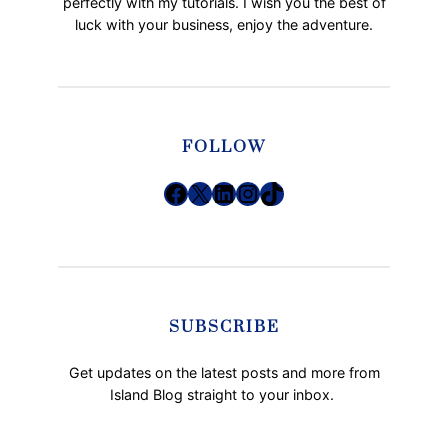
perfectly with my tutorials. I wish you the best of
e
luck with your business, enjoy the adventure.
p
u
t
a
r
B
FOLLOW
u
p
Facebook
X
LinkedIn
Instagram
TikTok
a
t
i
t
o
g
SUBSCRIBE
e
l
Get updates on the latest posts and more from
Island Blog straight to your inbox.