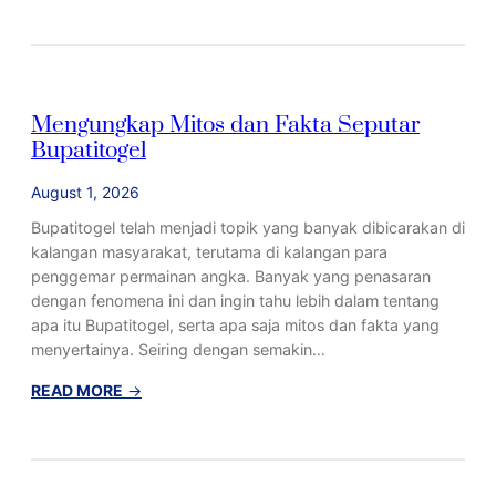
B
F
e
e
a
n
r
k
g
m
t
u
Mengungkap Mitos dan Fakta Seputar
a
a
n
Bupatitogel
i
S
g
n
e
k
August 1, 2026
P
p
a
o
u
p
Bupatitogel telah menjadi topik yang banyak dibicarakan di
k
t
M
kalangan masyarakat, terutama di kalangan para
e
a
i
penggemar permainan angka. Banyak yang penasaran
r
r
t
dengan fenomena ini dan ingin tahu lebih dalam tentang
B
o
apa itu Bupatitogel, serta apa saja mitos dan fakta yang
u
s
menyertainya. Seiring dengan semakin…
p
d
a
a
:
READ MORE
→
t
n
M
i
F
e
t
a
n
o
k
g