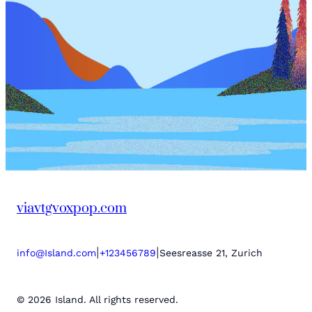
viavtgvoxpop.com
|
|
info@Island.com
+123456789
Seesreasse 21, Zurich
© 2026 Island. All rights reserved.