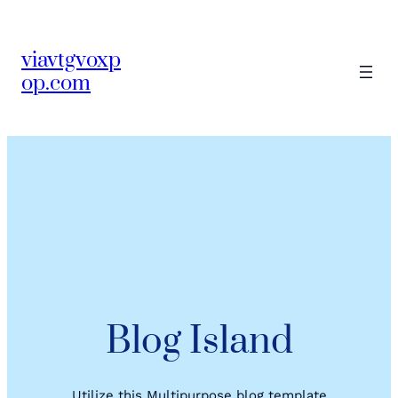
Skip
to
viavtgvoxp
content
op.com
Blog Island
Utilize this Multipurpose blog template