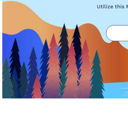
Utilize this