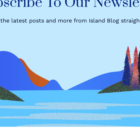
scribe To Our Newsle
the latest posts and more from Island Blog straigh