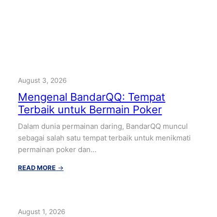
August 3, 2026
Mengenal BandarQQ: Tempat
Terbaik untuk Bermain Poker
Dalam dunia permainan daring, BandarQQ muncul
sebagai salah satu tempat terbaik untuk menikmati
permainan poker dan…
:
READ MORE
→
Mengenal
BandarQQ:
Tempat
Terbaik
August 1, 2026
untuk