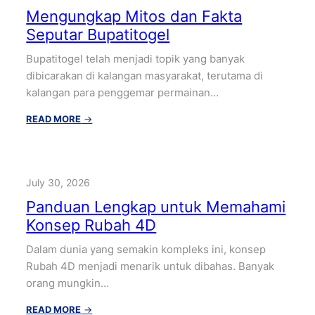
Bermain
Mengungkap Mitos dan Fakta
Poker
Seputar Bupatitogel
Bupatitogel telah menjadi topik yang banyak
dibicarakan di kalangan masyarakat, terutama di
kalangan para penggemar permainan…
:
READ MORE
→
Mengungkap
Mitos
dan
Fakta
July 30, 2026
Seputar
Bupatitogel
Panduan Lengkap untuk Memahami
Konsep Rubah 4D
Dalam dunia yang semakin kompleks ini, konsep
Rubah 4D menjadi menarik untuk dibahas. Banyak
orang mungkin…
:
READ MORE
→