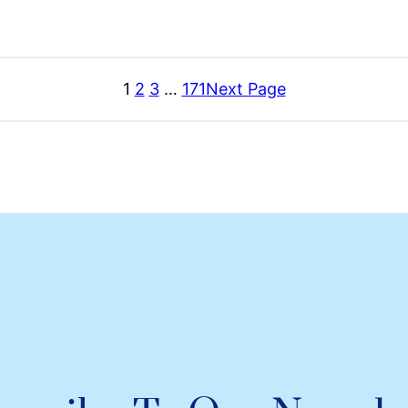
Panduan
Lengkap
untuk
Memahami
Konsep
1
2
3
…
171
Next Page
Rubah
4D