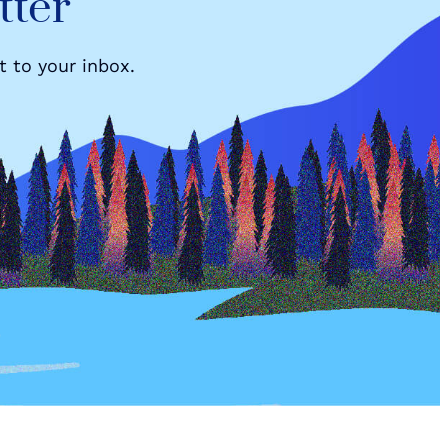
tter
t to your inbox.