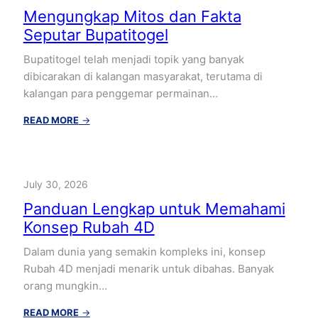
Bermain
Mengungkap Mitos dan Fakta
Poker
Seputar Bupatitogel
Bupatitogel telah menjadi topik yang banyak
dibicarakan di kalangan masyarakat, terutama di
kalangan para penggemar permainan…
:
READ MORE
→
Mengungkap
Mitos
dan
Fakta
July 30, 2026
Seputar
Bupatitogel
Panduan Lengkap untuk Memahami
Konsep Rubah 4D
Dalam dunia yang semakin kompleks ini, konsep
Rubah 4D menjadi menarik untuk dibahas. Banyak
orang mungkin…
:
READ MORE
→