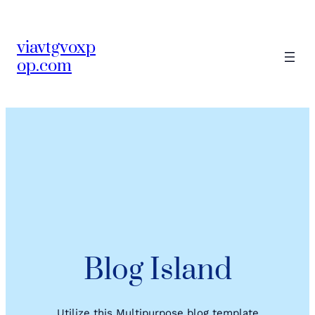
Skip
to
viavtgvoxp
content
op.com
Blog Island
Utilize this Multipurpose blog template