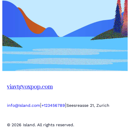
viavtgvoxpop.com
|
|
info@Island.com
+123456789
Seesreasse 21, Zurich
© 2026 Island. All rights reserved.