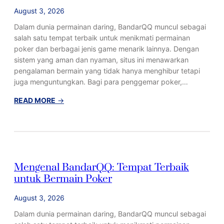
e
l
August 3, 2026
r
B
b
a
Dalam dunia permainan daring, BandarQQ muncul sebagai
a
n
salah satu tempat terbaik untuk menikmati permainan
i
d
poker dan berbagai jenis game menarik lainnya. Dengan
k
a
sistem yang aman dan nyaman, situs ini menawarkan
u
r
pengalaman bermain yang tidak hanya menghibur tetapi
n
Q
juga menguntungkan. Bagi para penggemar poker,…
t
Q
u
:
:
READ MORE
→
k
T
M
B
e
e
e
m
n
r
p
g
m
a
e
Mengenal BandarQQ: Tempat Terbaik
a
t
n
untuk Bermain Poker
i
T
a
n
e
l
August 3, 2026
P
r
B
o
b
a
Dalam dunia permainan daring, BandarQQ muncul sebagai
k
a
n