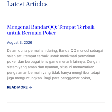
Latest Articles
Mengenal BandarQQ: Tempat Terbaik
untuk Bermain Poker
August 3, 2026
Dalam dunia permainan daring, BandarQQ muncul sebagai
salah satu tempat terbaik untuk menikmati permainan
poker dan berbagai jenis game menarik lainnya. Dengan
sistem yang aman dan nyaman, situs ini menawarkan
pengalaman bermain yang tidak hanya menghibur tetapi
juga menguntungkan. Bagi para penggemar poker,…
:
READ MORE
→
M
e
n
g