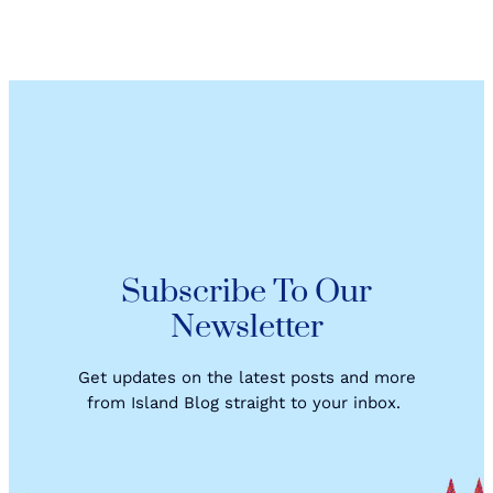
Subscribe To Our
Newsletter
Get updates on the latest posts and more
from Island Blog straight to your inbox.