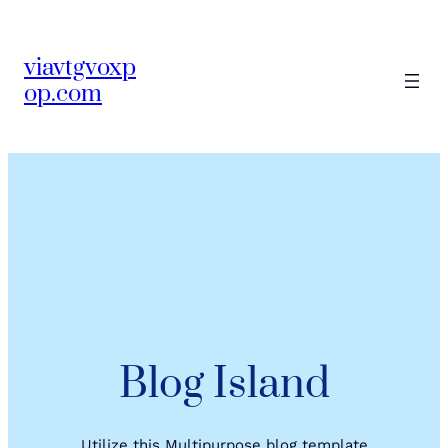
Skip
to
viavtgvoxp
content
op.com
Blog Island
Utilize this Multipurpose blog template