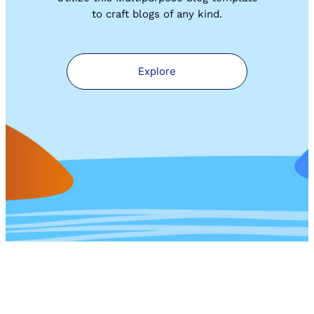
to craft blogs of any kind.
Explore