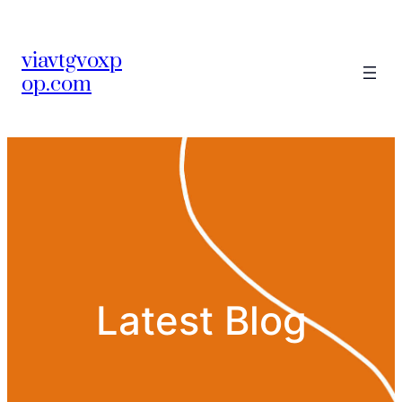
Skip
to
viavtgvoxp
content
op.com
Latest Blog