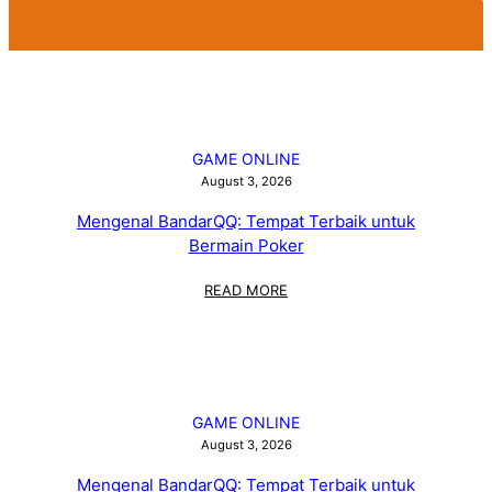
GAME ONLINE
August 3, 2026
Mengenal BandarQQ: Tempat Terbaik untuk
Bermain Poker
:
READ MORE
MENGENAL
BANDARQQ:
TEMPAT
TERBAIK
UNTUK
BERMAIN
GAME ONLINE
POKER
August 3, 2026
Mengenal BandarQQ: Tempat Terbaik untuk