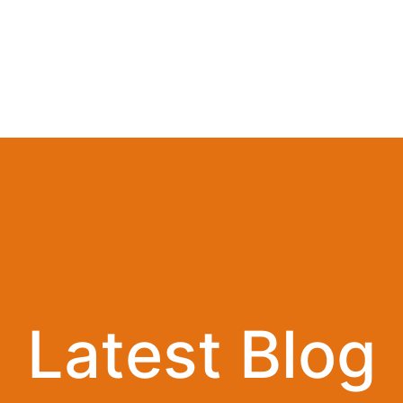
Latest Blog