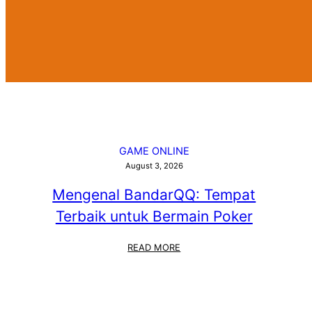
GAME ONLINE
August 3, 2026
Mengenal BandarQQ: Tempat
Terbaik untuk Bermain Poker
:
READ MORE
MENGENAL
BANDARQQ:
TEMPAT
TERBAIK