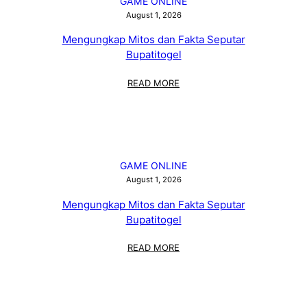
GAME ONLINE
August 1, 2026
Mengungkap Mitos dan Fakta Seputar
Bupatitogel
:
READ MORE
MENGUNGKAP
MITOS
DAN
FAKTA
SEPUTAR
BUPATITOGEL
GAME ONLINE
August 1, 2026
Mengungkap Mitos dan Fakta Seputar
Bupatitogel
:
READ MORE
MENGUNGKAP
MITOS
DAN
FAKTA