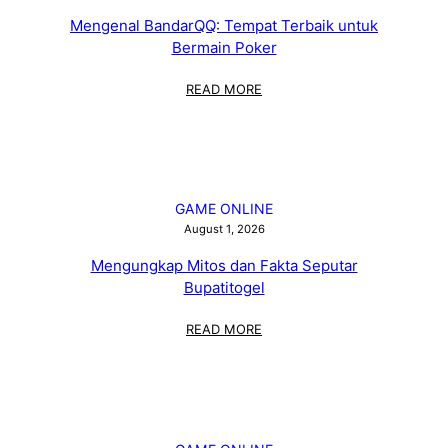
Mengenal BandarQQ: Tempat Terbaik untuk
Bermain Poker
:
READ MORE
MENGENAL
BANDARQQ:
TEMPAT
TERBAIK
UNTUK
BERMAIN
GAME ONLINE
POKER
August 1, 2026
Mengungkap Mitos dan Fakta Seputar
Bupatitogel
:
READ MORE
MENGUNGKAP
MITOS
DAN
FAKTA
SEPUTAR
BUPATITOGEL