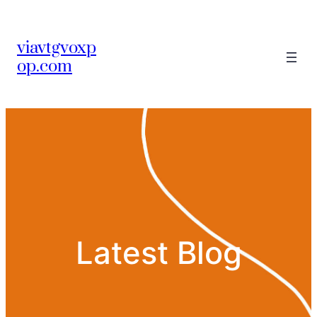
Skip
to
viavtgvoxp
content
op.com
Latest Blog