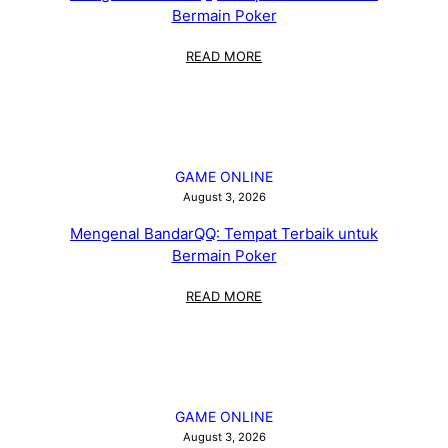
Bermain Poker
:
READ MORE
MENGENAL
BANDARQQ:
TEMPAT
TERBAIK
UNTUK
BERMAIN
GAME ONLINE
POKER
August 3, 2026
Mengenal BandarQQ: Tempat Terbaik untuk
Bermain Poker
:
READ MORE
MENGENAL
BANDARQQ:
TEMPAT
TERBAIK
UNTUK
BERMAIN
GAME ONLINE
POKER
August 3, 2026