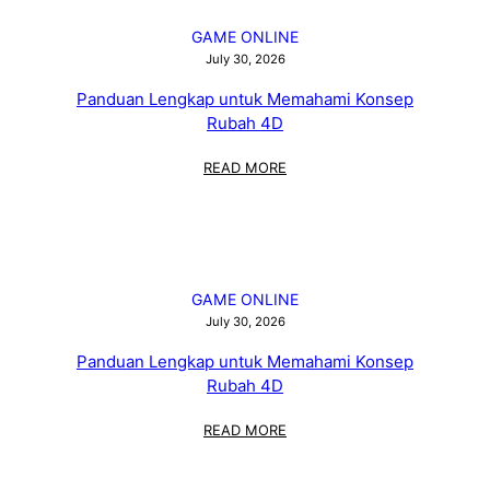
SEPUTAR
BUPATITOGEL
GAME ONLINE
July 30, 2026
Panduan Lengkap untuk Memahami Konsep
Rubah 4D
:
READ MORE
PANDUAN
LENGKAP
UNTUK
MEMAHAMI
KONSEP
RUBAH
GAME ONLINE
4D
July 30, 2026
Panduan Lengkap untuk Memahami Konsep
Rubah 4D
:
READ MORE
PANDUAN
LENGKAP