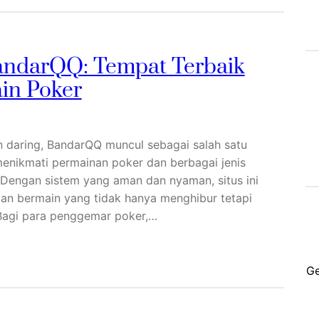
ndarQQ: Tempat Terbaik
in Poker
 daring, BandarQQ muncul sebagai salah satu
menikmati permainan poker dan berbagai jenis
 Dengan sistem yang aman dan nyaman, situs ini
n bermain yang tidak hanya menghibur tetapi
Bagi para penggemar poker,…
Ge