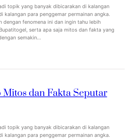
adi topik yang banyak dibicarakan di kalangan
di kalangan para penggemar permainan angka.
 dengan fenomena ini dan ingin tahu lebih
Bupatitogel, serta apa saja mitos dan fakta yang
 dengan semakin…
Mitos dan Fakta Seputar
adi topik yang banyak dibicarakan di kalangan
di kalangan para penggemar permainan angka.