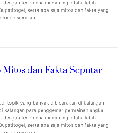
 dengan fenomena ini dan ingin tahu lebih
Bupatitogel, serta apa saja mitos dan fakta yang
 dengan semakin…
Mitos dan Fakta Seputar
adi topik yang banyak dibicarakan di kalangan
di kalangan para penggemar permainan angka.
 dengan fenomena ini dan ingin tahu lebih
Bupatitogel, serta apa saja mitos dan fakta yang
 dengan semakin…