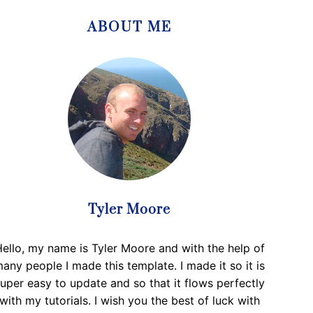
ABOUT ME
Tyler Moore
ello, my name is Tyler Moore and with the help of
any people I made this template. I made it so it is
uper easy to update and so that it flows perfectly
with my tutorials. I wish you the best of luck with