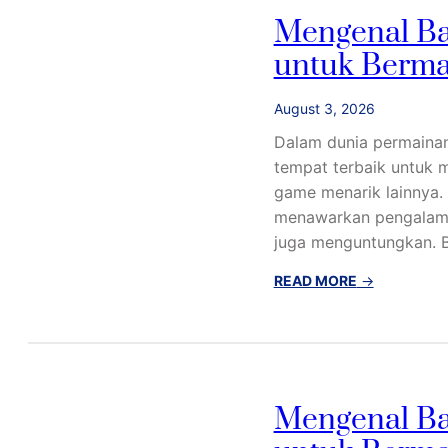
e
t
Mengenal Ba
n
T
a
untuk Berma
e
l
r
B
b
August 3, 2026
a
a
n
Dalam dunia permainan
i
d
tempat terbaik untuk 
k
a
u
game menarik lainnya.
r
n
menawarkan pengalama
Q
t
juga menguntungkan. 
Q
u
:
k
:
READ MORE
→
T
B
M
e
e
e
m
r
n
p
m
g
a
a
e
t
i
Mengenal Ba
n
T
n
a
e