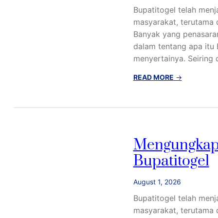
e
n
Bupatitogel telah menj
i
r
d
masyarakat, terutama 
k
a
u
Banyak yang penasaran
r
n
dalam tentang apa itu 
Q
t
menyertainya. Seiring
Q
u
:
k
:
READ MORE
→
T
B
M
e
e
e
m
r
n
p
m
g
a
a
u
t
i
Mengungkap 
n
T
n
g
Bupatitogel
e
P
k
r
o
a
b
August 1, 2026
k
p
a
e
M
Bupatitogel telah menj
i
r
i
masyarakat, terutama 
k
t