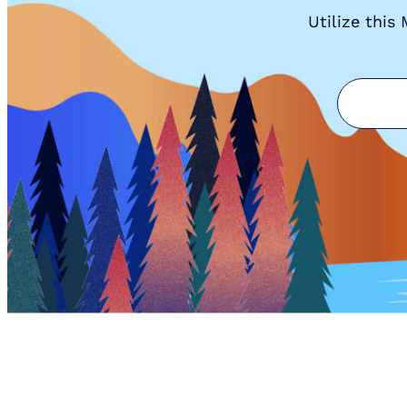
Utilize this