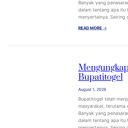
u
Banyak yang penasaran
o
n
dalam tentang apa itu 
s
t
menyertainya. Seiring
d
u
a
k
:
READ MORE
→
n
B
M
F
e
e
a
r
n
k
m
g
t
a
u
a
i
Mengungkap 
n
S
n
g
Bupatitogel
e
P
k
p
o
a
u
August 1, 2026
k
p
t
e
M
Bupatitogel telah menj
a
r
i
masyarakat, terutama 
r
t
B
Banyak yang penasaran
o
u
dalam tentang apa itu 
s
p
menyertainya. Seiring