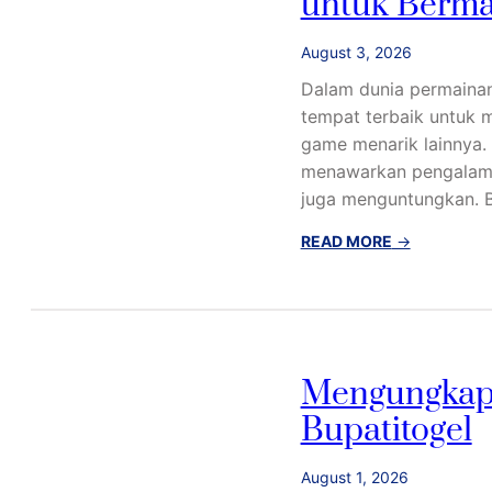
untuk Berma
P
l
r
o
B
b
August 3, 2026
k
a
a
e
n
Dalam dunia permainan
i
r
d
tempat terbaik untuk 
k
a
u
game menarik lainnya.
r
n
menawarkan pengalama
Q
t
juga menguntungkan. 
Q
u
:
k
:
READ MORE
→
T
B
M
e
e
e
m
r
n
p
m
g
a
a
e
t
i
Mengungkap 
n
T
n
a
Bupatitogel
e
P
l
r
o
B
b
August 1, 2026
k
a
a