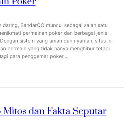
in Poker
 daring, BandarQQ muncul sebagai salah satu
menikmati permainan poker dan berbagai jenis
 Dengan sistem yang aman dan nyaman, situs ini
n bermain yang tidak hanya menghibur tetapi
Bagi para penggemar poker,…
Mitos dan Fakta Seputar