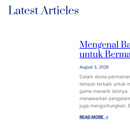
Latest Articles
Mengenal Ba
untuk Berma
August 3, 2026
Dalam dunia permainan
tempat terbaik untuk 
game menarik lainnya.
menawarkan pengalama
juga menguntungkan. 
:
READ MORE
→
M
e