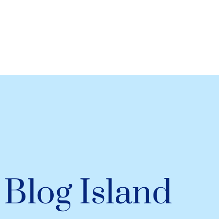
Blog Island