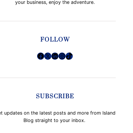
your business, enjoy the adventure.
FOLLOW
Facebook
X
LinkedIn
Instagram
TikTok
SUBSCRIBE
t updates on the latest posts and more from Island
Blog straight to your inbox.