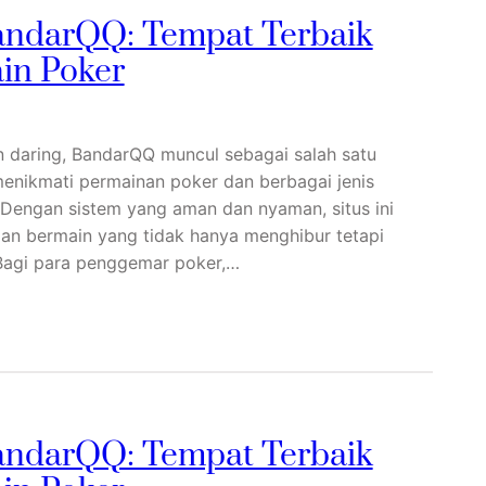
ndarQQ: Tempat Terbaik
in Poker
 daring, BandarQQ muncul sebagai salah satu
menikmati permainan poker dan berbagai jenis
 Dengan sistem yang aman dan nyaman, situs ini
n bermain yang tidak hanya menghibur tetapi
Bagi para penggemar poker,…
ndarQQ: Tempat Terbaik