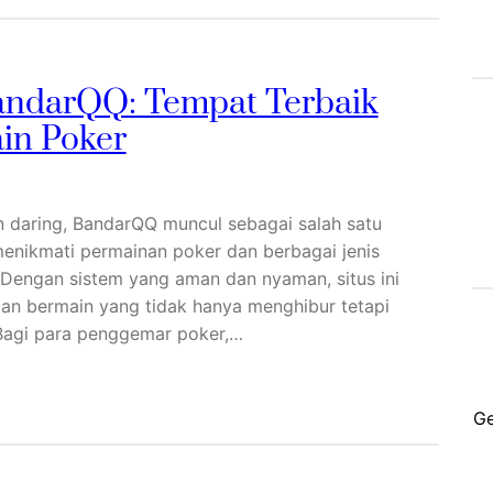
ndarQQ: Tempat Terbaik
in Poker
 daring, BandarQQ muncul sebagai salah satu
menikmati permainan poker dan berbagai jenis
 Dengan sistem yang aman dan nyaman, situs ini
n bermain yang tidak hanya menghibur tetapi
Bagi para penggemar poker,…
Ge