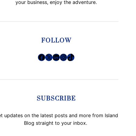
your business, enjoy the adventure.
FOLLOW
Facebook
X
LinkedIn
Instagram
TikTok
SUBSCRIBE
t updates on the latest posts and more from Island
Blog straight to your inbox.