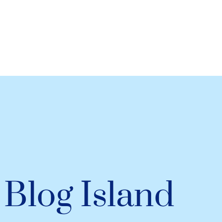
Blog Island