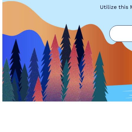
Utilize this