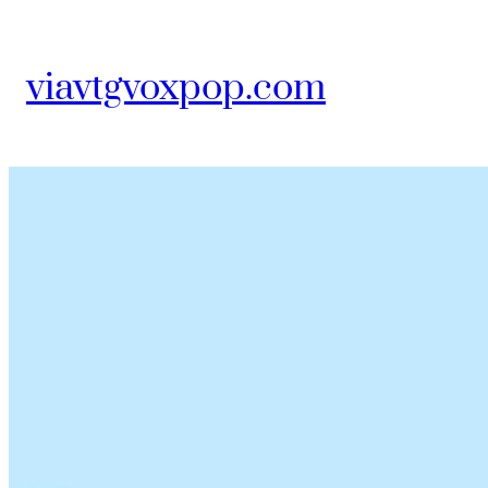
Skip
to
viavtgvoxpop.com
content