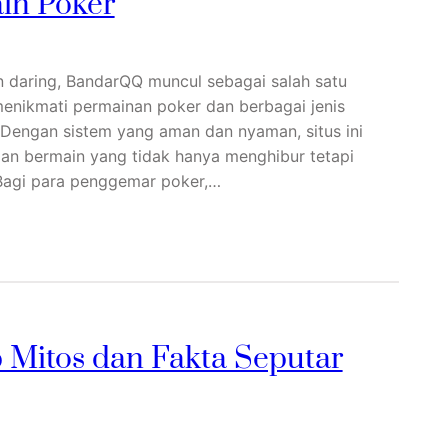
in Poker
 daring, BandarQQ muncul sebagai salah satu
menikmati permainan poker dan berbagai jenis
 Dengan sistem yang aman dan nyaman, situs ini
n bermain yang tidak hanya menghibur tetapi
Bagi para penggemar poker,…
Mitos dan Fakta Seputar