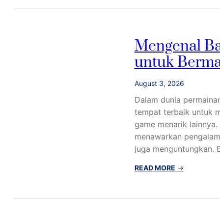
n
g
e
Mengenal Ba
n
a
untuk Berma
l
B
August 3, 2026
a
n
Dalam dunia permainan
d
tempat terbaik untuk 
a
game menarik lainnya.
r
menawarkan pengalama
Q
juga menguntungkan. 
Q
:
:
READ MORE
→
T
M
e
e
m
n
p
g
a