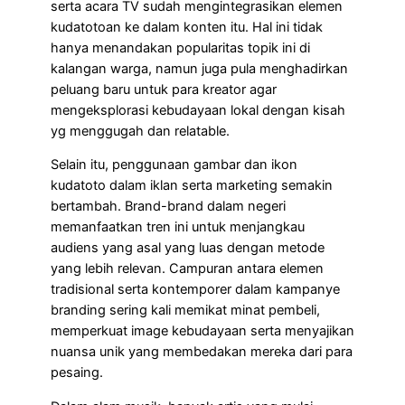
serta acara TV sudah mengintegrasikan elemen
kudatotoan ke dalam konten itu. Hal ini tidak
hanya menandakan popularitas topik ini di
kalangan warga, namun juga pula menghadirkan
peluang baru untuk para kreator agar
mengeksplorasi kebudayaan lokal dengan kisah
yg menggugah dan relatable.
Selain itu, penggunaan gambar dan ikon
kudatoto dalam iklan serta marketing semakin
bertambah. Brand-brand dalam negeri
memanfaatkan tren ini untuk menjangkau
audiens yang asal yang luas dengan metode
yang lebih relevan. Campuran antara elemen
tradisional serta kontemporer dalam kampanye
branding sering kali memikat minat pembeli,
memperkuat image kebudayaan serta menyajikan
nuansa unik yang membedakan mereka dari para
pesaing.