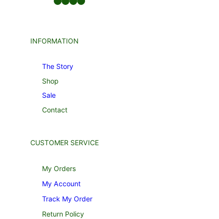
Facebook
LinkedIn
Twitter
YouTube
INFORMATION
The Story
Shop
Sale
Contact
CUSTOMER SERVICE
My Orders
My Account
Track My Order
Return Policy