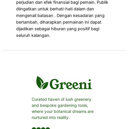
perjudian dan efek finansial bagi pemain. Publik
diingatkan untuk berhati-hati dalam dan
mengenali batasan . Dengan kesadaran yang
bertambah, diharapkan permainan ini dapat
dijadikan sebagai hiburan yang positif bagi
seluruh kalangan.
Curated haven of lush greenery
and bespoke gardening tools,
where your botanical dreams are
nurtured into reality.