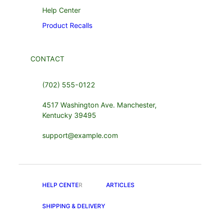
Help Center
Product Recalls
CONTACT
(702) 555-0122
4517 Washington Ave. Manchester,
Kentucky 39495
support@example.com
HELP CENTE
R
ARTICLES
SHIPPING & DELIVERY