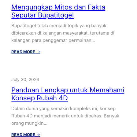
Bermain
Mengungkap Mitos dan Fakta
Poker
Seputar Bupatitogel
Bupatitogel telah menjadi topik yang banyak
dibicarakan di kalangan masyarakat, terutama di
kalangan para penggemar permainan…
:
READ MORE
→
Mengungkap
Mitos
dan
Fakta
July 30, 2026
Seputar
Bupatitogel
Panduan Lengkap untuk Memahami
Konsep Rubah 4D
Dalam dunia yang semakin kompleks ini, konsep
Rubah 4D menjadi menarik untuk dibahas. Banyak
orang mungkin…
:
READ MORE
→