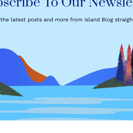
scribe To Our Newsle
the latest posts and more from Island Blog straigh