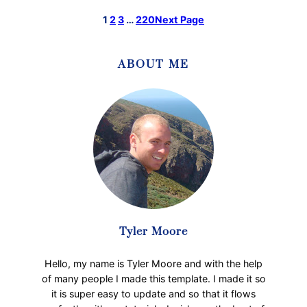
g
t
u
1
2
3
…
220
Next Page
e
a
n
l
S
g
e
k
ABOUT ME
p
a
u
p
t
M
a
i
r
t
B
o
u
s
p
d
a
a
t
n
i
F
Tyler Moore
t
a
o
k
Hello, my name is Tyler Moore and with the help
g
t
of many people I made this template. I made it so
e
a
it is super easy to update and so that it flows
l
S