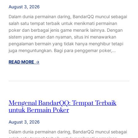
e
l
August 3, 2026
r
B
b
a
Dalam dunia permainan daring, BandarQQ muncul sebagai
a
n
salah satu tempat terbaik untuk menikmati permainan
i
d
poker dan berbagai jenis game menarik lainnya. Dengan
k
a
sistem yang aman dan nyaman, situs ini menawarkan
u
r
pengalaman bermain yang tidak hanya menghibur tetapi
n
Q
juga menguntungkan. Bagi para penggemar poker,…
t
Q
u
:
:
READ MORE
→
k
T
M
B
e
e
e
m
n
r
p
g
m
a
e
Mengenal BandarQQ: Tempat Terbaik
a
t
n
untuk Bermain Poker
i
T
a
n
e
l
August 3, 2026
P
r
B
o
b
a
Dalam dunia permainan daring, BandarQQ muncul sebagai
k
a
n