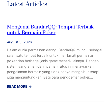
Latest Articles
Mengenal BandarQQ: Tempat Terbaik
untuk Bermain Poker
August 3, 2026
Dalam dunia permainan daring, BandarQQ muncul sebagai
salah satu tempat terbaik untuk menikmati permainan
poker dan berbagai jenis game menarik lainnya. Dengan
sistem yang aman dan nyaman, situs ini menawarkan
pengalaman bermain yang tidak hanya menghibur tetapi
juga menguntungkan. Bagi para penggemar poker,…
:
READ MORE
→
M
e
n
g