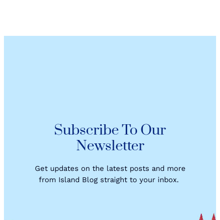
Subscribe To Our
Newsletter
Get updates on the latest posts and more
from Island Blog straight to your inbox.