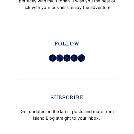
perfectly with my tutorials. I wish you the best of
e
luck with your business, enjoy the adventure.
p
u
t
a
r
B
FOLLOW
u
p
Facebook
X
LinkedIn
Instagram
TikTok
a
t
i
t
o
g
SUBSCRIBE
e
l
Get updates on the latest posts and more from
Island Blog straight to your inbox.