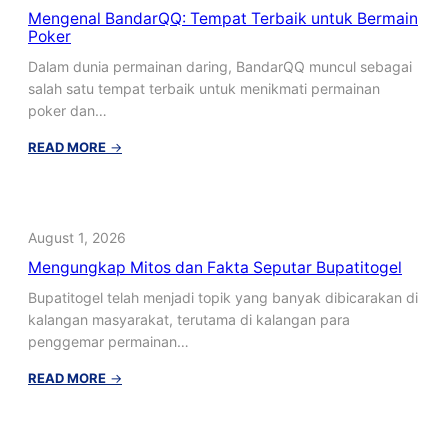
Mengenal BandarQQ: Tempat Terbaik untuk Bermain
Bermain
Poker
Poker
Dalam dunia permainan daring, BandarQQ muncul sebagai
salah satu tempat terbaik untuk menikmati permainan
poker dan…
:
READ MORE
→
Mengenal
BandarQQ:
Tempat
Terbaik
August 1, 2026
untuk
Mengungkap Mitos dan Fakta Seputar Bupatitogel
Bermain
Poker
Bupatitogel telah menjadi topik yang banyak dibicarakan di
kalangan masyarakat, terutama di kalangan para
penggemar permainan…
:
READ MORE
→
Mengungkap
Mitos
dan