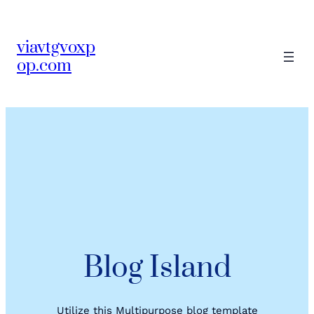
Skip
to
viavtgvoxp
content
op.com
Blog Island
Utilize this Multipurpose blog template