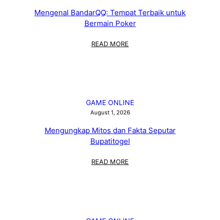
Mengenal BandarQQ: Tempat Terbaik untuk
Bermain Poker
:
READ MORE
MENGENAL
BANDARQQ:
TEMPAT
TERBAIK
UNTUK
BERMAIN
GAME ONLINE
POKER
August 1, 2026
Mengungkap Mitos dan Fakta Seputar
Bupatitogel
:
READ MORE
MENGUNGKAP
MITOS
DAN
FAKTA
SEPUTAR
BUPATITOGEL