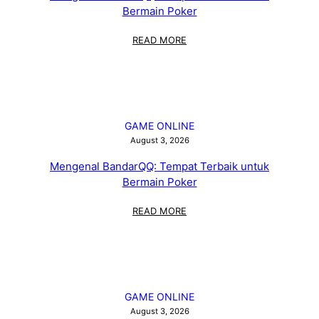
Bermain Poker
:
READ MORE
MENGENAL
BANDARQQ:
TEMPAT
TERBAIK
UNTUK
BERMAIN
GAME ONLINE
POKER
August 3, 2026
Mengenal BandarQQ: Tempat Terbaik untuk
Bermain Poker
:
READ MORE
MENGENAL
BANDARQQ:
TEMPAT
TERBAIK
UNTUK
BERMAIN
GAME ONLINE
POKER
August 3, 2026