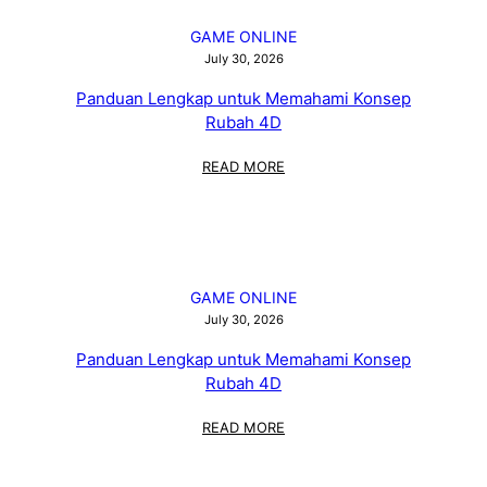
SEPUTAR
BUPATITOGEL
GAME ONLINE
July 30, 2026
Panduan Lengkap untuk Memahami Konsep
Rubah 4D
:
READ MORE
PANDUAN
LENGKAP
UNTUK
MEMAHAMI
KONSEP
RUBAH
GAME ONLINE
4D
July 30, 2026
Panduan Lengkap untuk Memahami Konsep
Rubah 4D
:
READ MORE
PANDUAN
LENGKAP