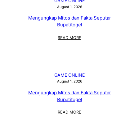
GAME ONLINE
August 1, 2026
Mengungkap Mitos dan Fakta Seputar
Bupatitogel
:
READ MORE
MENGUNGKAP
MITOS
DAN
FAKTA
SEPUTAR
BUPATITOGEL
GAME ONLINE
August 1, 2026
Mengungkap Mitos dan Fakta Seputar
Bupatitogel
:
READ MORE
MENGUNGKAP
MITOS
DAN
FAKTA