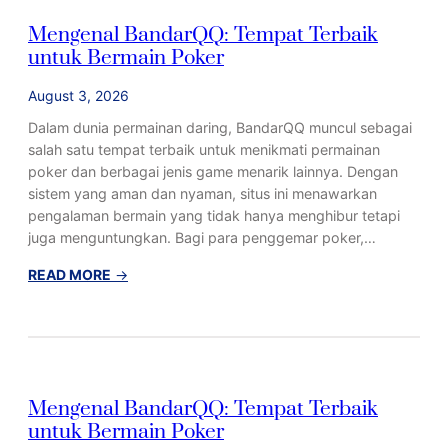
e
Mengenal BandarQQ: Tempat Terbaik
n
untuk Bermain Poker
a
l
August 3, 2026
B
a
Dalam dunia permainan daring, BandarQQ muncul sebagai
n
salah satu tempat terbaik untuk menikmati permainan
d
poker dan berbagai jenis game menarik lainnya. Dengan
a
sistem yang aman dan nyaman, situs ini menawarkan
r
pengalaman bermain yang tidak hanya menghibur tetapi
Q
juga menguntungkan. Bagi para penggemar poker,…
Q
:
:
READ MORE
→
T
M
e
e
m
n
p
g
a
e
Mengenal BandarQQ: Tempat Terbaik
t
n
untuk Bermain Poker
T
a