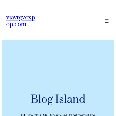
Skip
to
viavtgvoxp
content
op.com
Blog Island
Utilize this Multipurpose blog template