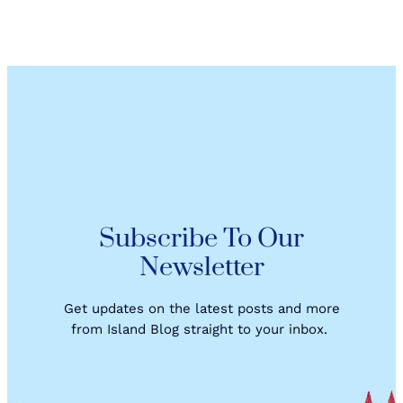
Subscribe To Our
Newsletter
Get updates on the latest posts and more
from Island Blog straight to your inbox.