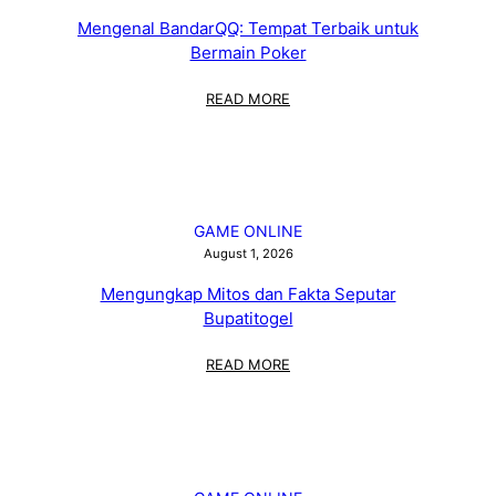
Mengenal BandarQQ: Tempat Terbaik untuk
Bermain Poker
:
READ MORE
MENGENAL
BANDARQQ:
TEMPAT
TERBAIK
UNTUK
BERMAIN
GAME ONLINE
POKER
August 1, 2026
Mengungkap Mitos dan Fakta Seputar
Bupatitogel
:
READ MORE
MENGUNGKAP
MITOS
DAN
FAKTA
SEPUTAR
BUPATITOGEL