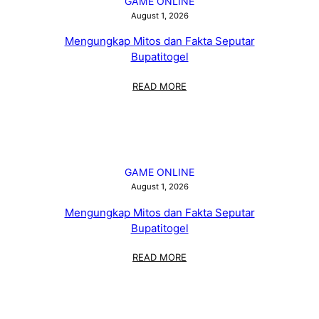
GAME ONLINE
August 1, 2026
Mengungkap Mitos dan Fakta Seputar
Bupatitogel
:
READ MORE
MENGUNGKAP
MITOS
DAN
FAKTA
SEPUTAR
BUPATITOGEL
GAME ONLINE
August 1, 2026
Mengungkap Mitos dan Fakta Seputar
Bupatitogel
:
READ MORE
MENGUNGKAP
MITOS
DAN
FAKTA