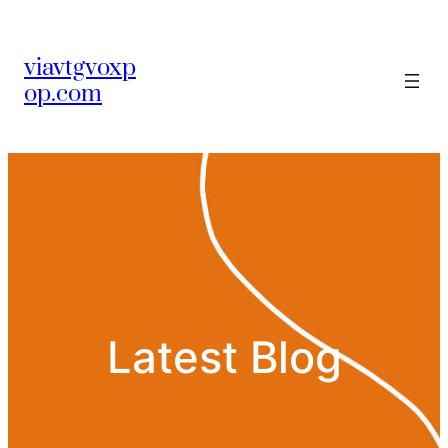
Skip
to
viavtgvoxp
content
op.com
Latest Blog