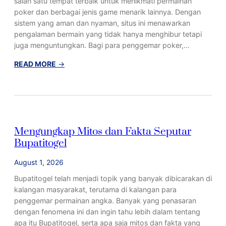
salah satu tempat terbaik untuk menikmati permainan
e
i
d
poker dan berbagai jenis game menarik lainnya. Dengan
r
k
a
sistem yang aman dan nyaman, situs ini menawarkan
u
r
pengalaman bermain yang tidak hanya menghibur tetapi
n
Q
juga menguntungkan. Bagi para penggemar poker,…
t
Q
u
:
:
READ MORE
→
k
T
M
B
e
e
e
m
n
r
p
g
m
a
e
Mengungkap Mitos dan Fakta Seputar
a
t
n
Bupatitogel
i
T
a
n
e
l
August 1, 2026
P
r
B
o
b
a
Bupatitogel telah menjadi topik yang banyak dibicarakan di
k
a
n
kalangan masyarakat, terutama di kalangan para
e
i
d
penggemar permainan angka. Banyak yang penasaran
r
k
a
dengan fenomena ini dan ingin tahu lebih dalam tentang
u
r
apa itu Bupatitogel, serta apa saja mitos dan fakta yang