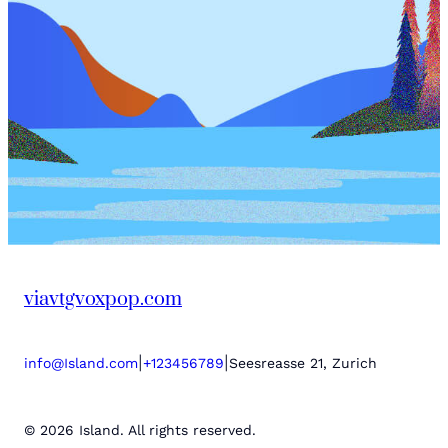
viavtgvoxpop.com
|
|
info@Island.com
+123456789
Seesreasse 21, Zurich
© 2026 Island. All rights reserved.